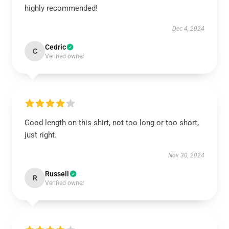
highly recommended!
Dec 4, 2024
Cedric
C
Verified owner
Good length on this shirt, not too long or too short,
just right.
Nov 30, 2024
Russell
R
Verified owner