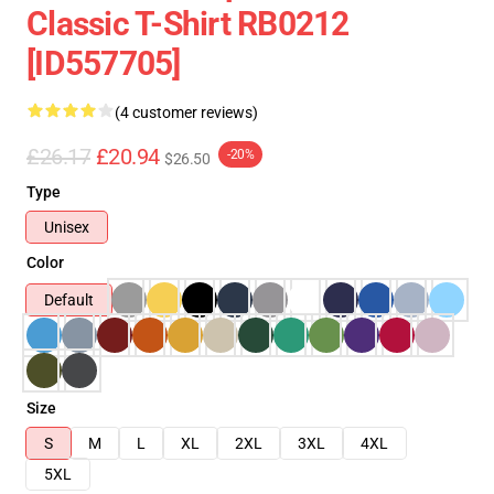
Classic T-Shirt RB0212
[ID557705]
(4 customer reviews)
£26.17
£20.94
-20%
$26.50
Type
Unisex
Color
Default
Size
S
M
L
XL
2XL
3XL
4XL
5XL