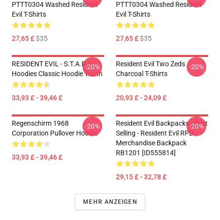
PTTT0304 Washed Resident
PTTT0304 Washed Resident
Evil T-Shirts
Evil T-Shirts
27,65 £
$35
27,65 £
$35
RESIDENT EVIL - S.T.A.R.S
Resident Evil Two Zeds
-20%
-20%
Hoodies Classic Hoodie Youth
Charcoal T-Shirts
33,93 £ - 39,46 £
20,93 £ - 24,09 £
Regenschirm 1968
Resident Evil Backpacks - Best
-20%
-20%
Corporation Pullover Hoodie
Selling - Resident Evil RPD
Merchandise Backpack
RB1201 [ID555814]
33,93 £ - 39,46 £
29,15 £ - 32,78 £
MEHR ANZEIGEN