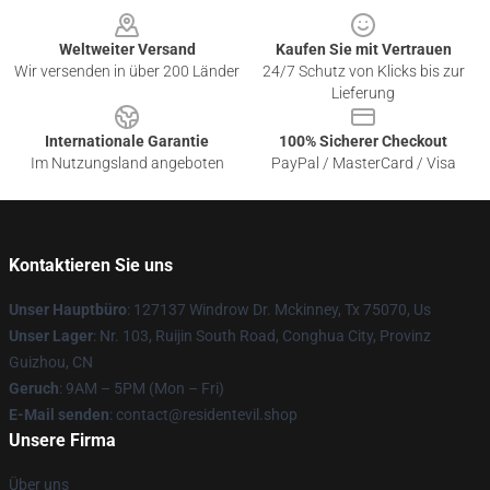
Weltweiter Versand
Kaufen Sie mit Vertrauen
Wir versenden in über 200 Länder
24/7 Schutz von Klicks bis zur
Lieferung
Internationale Garantie
100% Sicherer Checkout
Im Nutzungsland angeboten
PayPal / MasterCard / Visa
Kontaktieren Sie uns
Unser Hauptbüro
: 127137 Windrow Dr. Mckinney, Tx 75070, Us
Unser Lager
: Nr. 103, Ruijin South Road, Conghua City, Provinz
Guizhou, CN
Geruch
: 9AM – 5PM (Mon – Fri)
E-Mail senden
: contact@residentevil.shop
Unsere Firma
Über uns