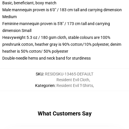
Basic, beneficiant, boxy match
Male mannequin proven is 6'0" / 183 cm tall and carrying dimension
Medium
Feminine mannequin proven is 5'8" / 173 cm tall and carrying
dimension Small
Heavyweight 5.3 oz / 180 gsm cloth, stable colours are 100%
preshrunk cotton, heather gray is 90% cotton/10% polyester, denim
heather is 50% cotton/ 50% polyester
Double-needle hems and neck band for sturdiness
SKU
:
RESIDSKU-13465-DEFAULT
Resident Evil Cloth
,
Kategorien
:
Resident Evil T-Shirts
,
What Customers Say