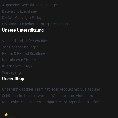
Allgemeine Geschäftsbedingungen
Datenschutzrichtlinien
DMCA - Copyright Policy
CA SB657: Lieferkettentransparenzgesetz
Unsere Unterstützung
Versand und Lieferrichtlinien
Zahlungsbedingungen
Return & Refund Richtlinien
Kontaktieren Sie uns
Kundenhilfe (FAQ)
Werdegang
Unser Shop
Unser erstklassiges Team hat jedes Produkt mit Qualität und
Schönheit im Kopf entworfen. Wir haben eine Vielzahl von
Möglichkeiten, um Ihren einzigartigen Alltagsstil auszudrücken.