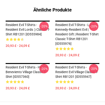
Ähnliche Produkte
Resident Evil T-Shirts -
Resident Evil T-Shirts - Leon S.
-20%
-20%
Resident Evil Lords :) Classic T-
Kennedy-Resident Evil |
Shirt RB1201 [ID555984]
Resident Gift | Resident T-Shirt
Classic T-Shirt RB1201
[ID555976]
20,93 £ - 24,09 £
20,93 £ - 24,09 £
Resident Evil T-Shirts - House
Resident Evil T-Shirts -
-20%
-20%
Beneviento Village Classic T-
Resident Evil Village Classic T-
Shirt [ID557360]
Shirt RB1201 [ID555947]
20,93 £ - 24,09 £
20,93 £ - 24,09 £
Footer