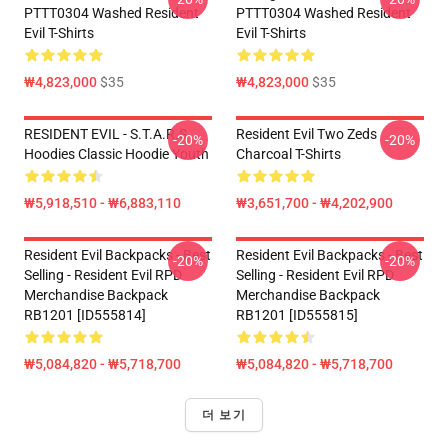
PTTT0304 Washed Resident
PTTT0304 Washed Resident
Evil T-Shirts
Evil T-Shirts
₩4,823,000
$35
₩4,823,000
$35
RESIDENT EVIL - S.T.A.R.S
Resident Evil Two Zeds
-20%
-20%
Hoodies Classic Hoodie Youth
Charcoal T-Shirts
₩5,918,510 - ₩6,883,110
₩3,651,700 - ₩4,202,900
Resident Evil Backpacks - Best
Resident Evil Backpacks - Best
-20%
-20%
Selling - Resident Evil RPD
Selling - Resident Evil RPD
Merchandise Backpack
Merchandise Backpack
RB1201 [ID555814]
RB1201 [ID555815]
₩5,084,820 - ₩5,718,700
₩5,084,820 - ₩5,718,700
더 보기