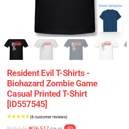
blank template
Resident Evil T-Shirts -
Biohazard Zombie Game
Casual Printed T-Shirt
[ID557545]
(8 customer reviews)
₩45,646
₩36,517
-20%