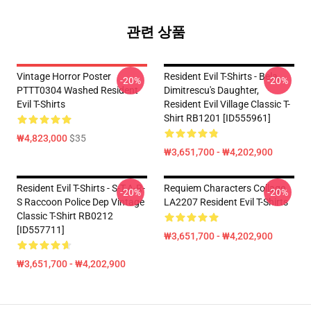
관련 상품
Vintage Horror Poster
Resident Evil T-Shirts - Bela,
-20%
-20%
PTTT0304 Washed Resident
Dimitrescu's Daughter,
Evil T-Shirts
Resident Evil Village Classic T-
Shirt RB1201 [ID555961]
₩4,823,000
$35
₩3,651,700 - ₩4,202,900
Resident Evil T-Shirts - S-T-A-R-
Requiem Characters Collage
-20%
-20%
S Raccoon Police Dep Vintage
LA2207 Resident Evil T-Shirts
Classic T-Shirt RB0212
[ID557711]
₩3,651,700 - ₩4,202,900
₩3,651,700 - ₩4,202,900