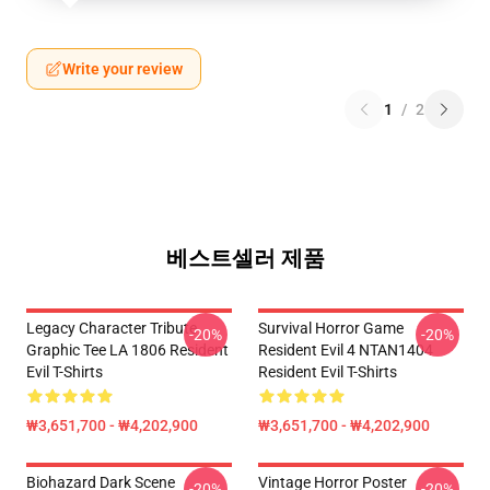
Write your review
1
/
2
베스트셀러 제품
Legacy Character Tribute
Survival Horror Game
-20%
-20%
Graphic Tee LA 1806 Resident
Resident Evil 4 NTAN1404
Evil T-Shirts
Resident Evil T-Shirts
₩3,651,700 - ₩4,202,900
₩3,651,700 - ₩4,202,900
Biohazard Dark Scene
Vintage Horror Poster
-20%
-20%