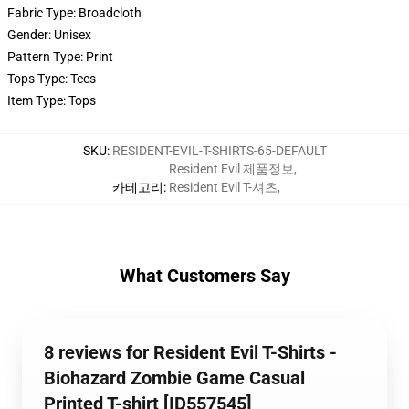
Fabric Type:
Broadcloth
Gender:
Unisex
Pattern Type:
Print
Tops Type:
Tees
Item Type:
Tops
SKU
:
RESIDENT-EVIL-T-SHIRTS-65-DEFAULT
Resident Evil 제품정보
,
카테고리
:
Resident Evil T-셔츠
,
What Customers Say
8 reviews for Resident Evil T-Shirts -
Biohazard Zombie Game Casual
Printed T-shirt [ID557545]