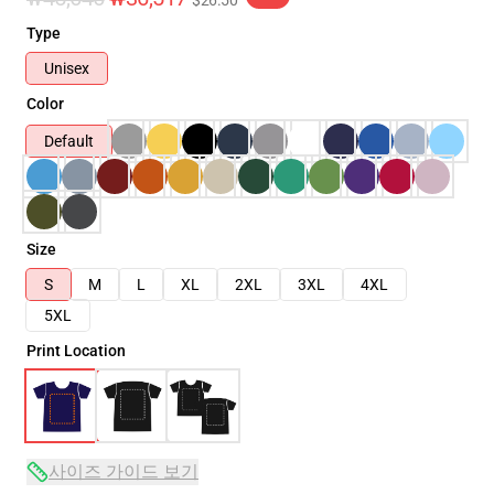
$26.50
Type
Unisex
Color
Default
Size
S
M
L
XL
2XL
3XL
4XL
5XL
Print Location
사이즈 가이드 보기