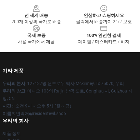
Footer
전 세계 배송
안심하고 쇼핑하세요
200개 이상의 국가로 배송
클릭에서 배송까지 24/7 보호
국제 보증
100% 안전한 결제
사용 국가에서 제공
페이팔 / 마스터카드 / 비자
기타 제품
우리의 본사
: 127137명 윈드로우 박사 Mckinney, Tx 75070, 우리
우리의 창고
: 아니오 103의 Ruijin 남쪽 도로, Conghua 시, Guizhou 지
방, CN
시간 :
: 오전 9시 ~ 오후 5시 (월 ~ 금)
이름 *
: 연락처@residentevil.shop
우리의 회사
제품 정보