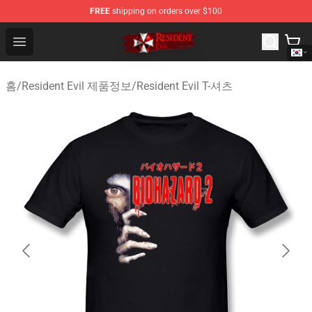
FREE
shipping on orders over $100
Resident Evil Shop - Official Resident Evil Merchandise S
Open menu
홈
/
Resident Evil 제품정보
/
Resident Evil T-셔츠