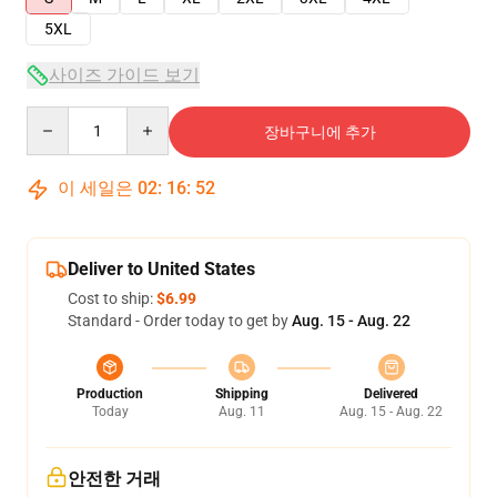
5XL
사이즈 가이드 보기
Quantity
장바구니에 추가
이 세일은
02
:
16
:
52
Deliver to United States
Cost to ship:
$6.99
Standard - Order today to get by
Aug. 15 - Aug. 22
Production
Shipping
Delivered
Today
Aug. 11
Aug. 15 - Aug. 22
안전한 거래