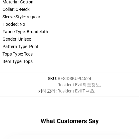
Material:
Cotton
Collar:
O-Neck
Sleeve Style:
regular
Hooded:
No
Fabric Type:
Broadcloth
Gender:
Unisex
Pattern Type:
Print
Tops Type:
Tees
Item Type:
Tops
SKU
:
RESIDSKU-94524
Resident Evil 제품정보
,
카테고리
:
Resident Evil T-셔츠
,
What Customers Say