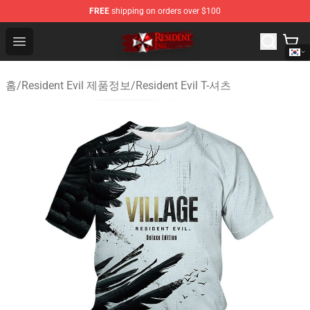
FREE
shipping on orders over $100
Resident Evil Shop - Official Resident Evil Merchandise S
Open menu
홈
/
Resident Evil 제품정보
/
Resident Evil T-셔츠