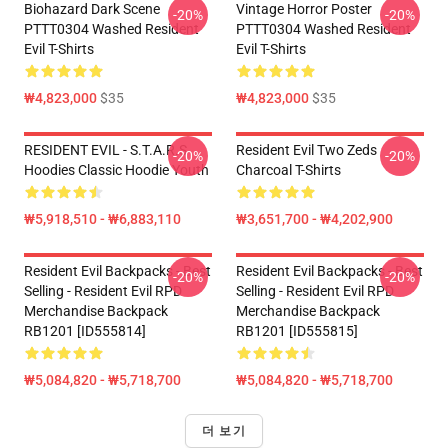
Biohazard Dark Scene
Vintage Horror Poster
-20%
-20%
PTTT0304 Washed Resident
PTTT0304 Washed Resident
Evil T-Shirts
Evil T-Shirts
₩4,823,000
$35
₩4,823,000
$35
RESIDENT EVIL - S.T.A.R.S
Resident Evil Two Zeds
-20%
-20%
Hoodies Classic Hoodie Youth
Charcoal T-Shirts
₩5,918,510 - ₩6,883,110
₩3,651,700 - ₩4,202,900
Resident Evil Backpacks - Best
Resident Evil Backpacks - Best
-20%
-20%
Selling - Resident Evil RPD
Selling - Resident Evil RPD
Merchandise Backpack
Merchandise Backpack
RB1201 [ID555814]
RB1201 [ID555815]
₩5,084,820 - ₩5,718,700
₩5,084,820 - ₩5,718,700
더 보기