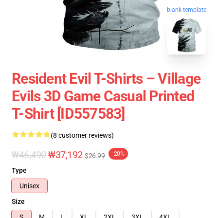
blank template
Resident Evil T-Shirts – Village
Evils 3D Game Casual Printed
T-Shirt [ID557583]
(8 customer reviews)
₩46,490
₩37,192
-20%
$26.99
Type
Unisex
Size
S
M
L
XL
2XL
3XL
4XL