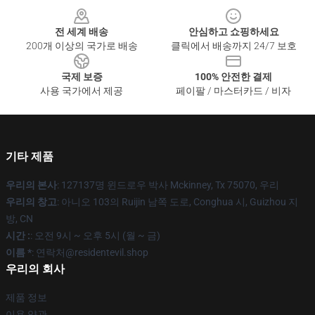
전 세계 배송
안심하고 쇼핑하세요
200개 이상의 국가로 배송
클릭에서 배송까지 24/7 보호
국제 보증
100% 안전한 결제
사용 국가에서 제공
페이팔 / 마스터카드 / 비자
기타 제품
우리의 본사
: 127137명 윈드로우 박사 Mckinney, Tx 75070, 우리
우리의 창고
: 아니오 103의 Ruijin 남쪽 도로, Conghua 시, Guizhou 지
방, CN
시간 :
: 오전 9시 ~ 오후 5시 (월 ~ 금)
이름 *
: 연락처@residentevil.shop
우리의 회사
제품 정보
이용 약관