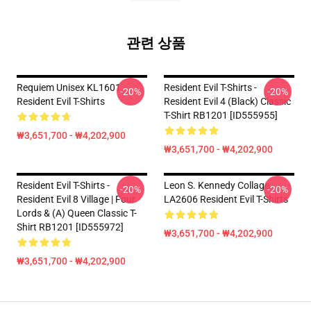
관련 상품
Requiem Unisex KL1601
Resident Evil T-Shirts -
-20%
-20%
Resident Evil T-Shirts
Resident Evil 4 (Black) Classic
T-Shirt RB1201 [ID555955]
₩3,651,700 - ₩4,202,900
₩3,651,700 - ₩4,202,900
Resident Evil T-Shirts -
Leon S. Kennedy Collage
-20%
-20%
Resident Evil 8 Village | Four
LA2606 Resident Evil T-Shirts
Lords & (A) Queen Classic T-
Shirt RB1201 [ID555972]
₩3,651,700 - ₩4,202,900
₩3,651,700 - ₩4,202,900
Footer