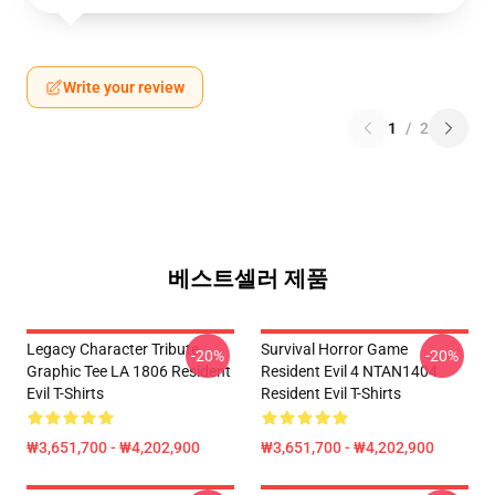
Write your review
1
/
2
베스트셀러 제품
Legacy Character Tribute
Survival Horror Game
-20%
-20%
Graphic Tee LA 1806 Resident
Resident Evil 4 NTAN1404
Evil T-Shirts
Resident Evil T-Shirts
₩3,651,700 - ₩4,202,900
₩3,651,700 - ₩4,202,900