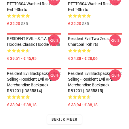
PTTT0304 Washed Resident
PTTT0304 Washed Resident
Evil T-Shirts
Evil T-Shirts
€ 32,20
$35
€ 32,20
$35
RESIDENT EVIL - S.T.A.R.S
Resident Evil Two Zeds
-20%
-20%
Hoodies Classic Hoodie Youth
Charcoal T-Shirts
€ 39,51 - € 45,95
€ 24,38 - € 28,06
Resident Evil Backpacks - Best
Resident Evil Backpacks - Best
-20%
-20%
Selling - Resident Evil RPD
Selling - Resident Evil RPD
Merchandise Backpack
Merchandise Backpack
RB1201 [ID555814]
RB1201 [ID555815]
€ 33,94 - € 38,18
€ 33,94 - € 38,18
BEKIJK MEER