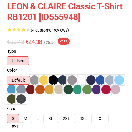
LEON & CLAIRE Classic T-Shirt
RB1201 [ID555948]
(4 customer reviews)
€30.48
€24.38
-20%
$26.50
Type
Unisex
Color
Default
Size
S
M
L
XL
2XL
3XL
4XL
5XL