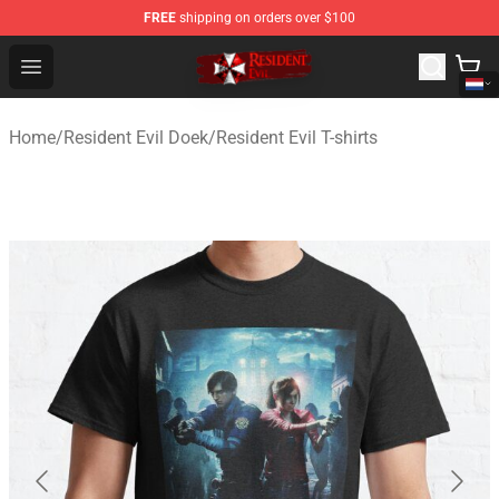
FREE
shipping on orders over $100
Resident Evil Shop - Official Resident Evil Merchandise S
Open menu
Home
/
Resident Evil Doek
/
Resident Evil T-shirts