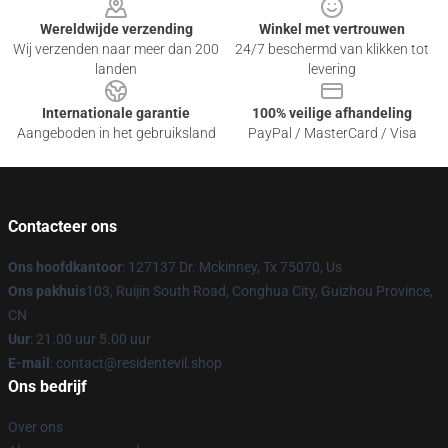
Wereldwijde verzending
Winkel met vertrouwen
Wij verzenden naar meer dan 200
24/7 beschermd van klikken tot
landen
levering
Internationale garantie
100% veilige afhandeling
Aangeboden in het gebruiksland
PayPal / MasterCard / Visa
Contacteer ons
Ons hoofdkantoor
: 127137 Dr. Mckinney, Tx 75070, Us
Ons pakhuis
103, Ruijin South Road, Conghua City, Guizhou Province,
CN
Uur
: 21.00 uur 5.00 uur
E-mail
: contact@residentevil.shop
Ons bedrijf
Over ons