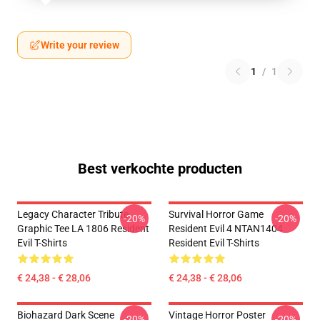
Write your review
1
/
1
Best verkochte producten
Legacy Character Tribute
Survival Horror Game
-20%
-20%
Graphic Tee LA 1806 Resident
Resident Evil 4 NTAN1404
Evil T-Shirts
Resident Evil T-Shirts
€ 24,38 - € 28,06
€ 24,38 - € 28,06
Biohazard Dark Scene
Vintage Horror Poster
-20%
-20%