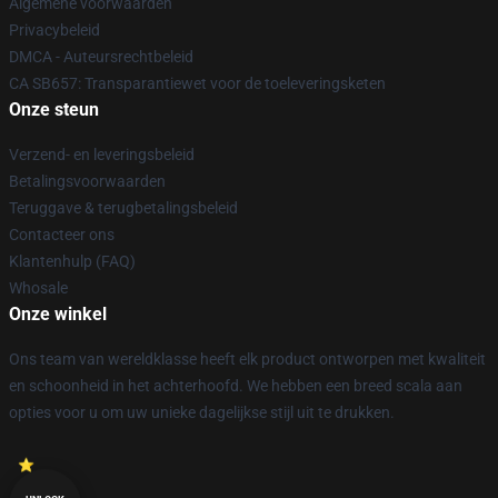
Algemene voorwaarden
Privacybeleid
DMCA - Auteursrechtbeleid
CA SB657: Transparantiewet voor de toeleveringsketen
Onze steun
Verzend- en leveringsbeleid
Betalingsvoorwaarden
Teruggave & terugbetalingsbeleid
Contacteer ons
Klantenhulp (FAQ)
Whosale
Onze winkel
Ons team van wereldklasse heeft elk product ontworpen met kwaliteit
en schoonheid in het achterhoofd. We hebben een breed scala aan
opties voor u om uw unieke dagelijkse stijl uit te drukken.