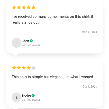
I’ve received so many compliments on this shirt; it
really stands out!
Dec 1, 2024
Eden
E
Verified owner
This shirt is simple but elegant, just what I wanted.
Oct 1, 2024
Elodie
E
Verified owner