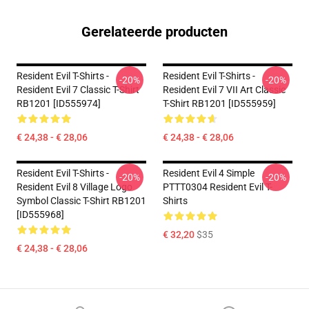
Gerelateerde producten
Resident Evil T-Shirts -
Resident Evil T-Shirts -
-20%
-20%
Resident Evil 7 Classic T-Shirt
Resident Evil 7 VII Art Classic
RB1201 [ID555974]
T-Shirt RB1201 [ID555959]
€ 24,38 - € 28,06
€ 24,38 - € 28,06
Resident Evil T-Shirts -
Resident Evil 4 Simple
-20%
-20%
Resident Evil 8 Village Logo
PTTT0304 Resident Evil T-
Symbol Classic T-Shirt RB1201
Shirts
[ID555968]
€ 32,20
$35
€ 24,38 - € 28,06
Footer