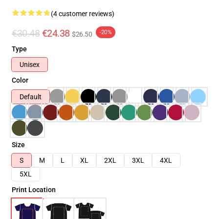
(4 customer reviews)
€30.48
€24.38
-20%
$26.50
Type
Unisex
Color
Default
Size
S
M
L
XL
2XL
3XL
4XL
5XL
Print Location