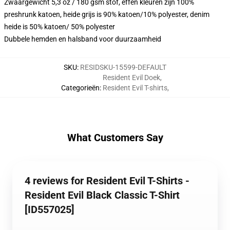
Zwaargewicht 5,3 oz / 180 gsm stof, effen kleuren zijn 100%
preshrunk katoen, heide grijs is 90% katoen/10% polyester, denim
heide is 50% katoen/ 50% polyester
Dubbele hemden en halsband voor duurzaamheid
SKU
:
RESIDSKU-15599-DEFAULT
Resident Evil Doek
,
Categorieën
:
Resident Evil T-shirts
,
What Customers Say
4 reviews for Resident Evil T-Shirts -
Resident Evil Black Classic T-Shirt
[ID557025]