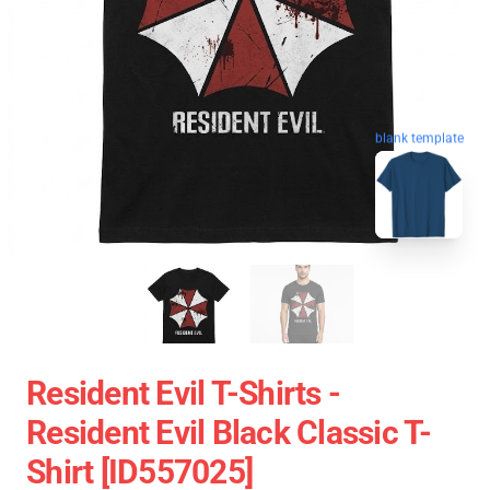
blank template
Resident Evil T-Shirts -
Resident Evil Black Classic T-
Shirt [ID557025]