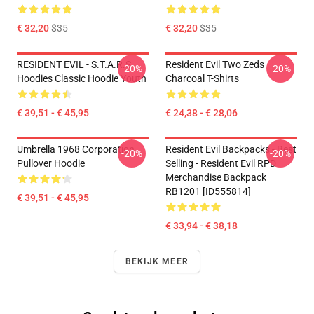
€ 32,20
$35
€ 32,20
$35
RESIDENT EVIL - S.T.A.R.S
Resident Evil Two Zeds
-20%
-20%
Hoodies Classic Hoodie Youth
Charcoal T-Shirts
€ 39,51 - € 45,95
€ 24,38 - € 28,06
Umbrella 1968 Corporation
Resident Evil Backpacks - Best
-20%
-20%
Pullover Hoodie
Selling - Resident Evil RPD
Merchandise Backpack
RB1201 [ID555814]
€ 39,51 - € 45,95
€ 33,94 - € 38,18
BEKIJK MEER