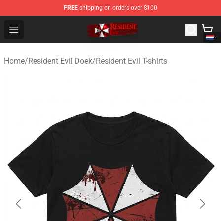
FREE
shipping on orders over $100
Resident Evil Shop - Official Resident Evil Merchandise S
Open menu
Home
/
Resident Evil Doek
/
Resident Evil T-shirts