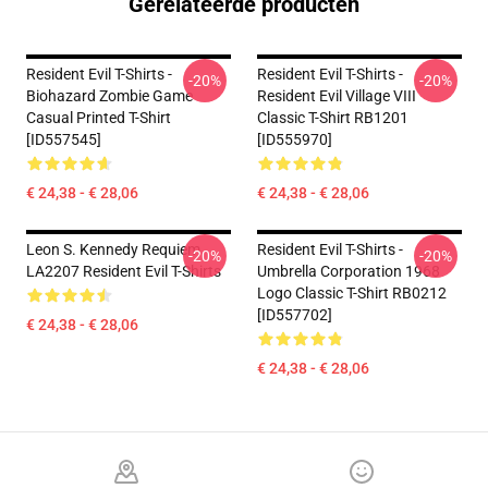
Gerelateerde producten
Resident Evil T-Shirts -
Resident Evil T-Shirts -
-20%
-20%
Biohazard Zombie Game
Resident Evil Village VIII
Casual Printed T-Shirt
Classic T-Shirt RB1201
[ID557545]
[ID555970]
€ 24,38 - € 28,06
€ 24,38 - € 28,06
Leon S. Kennedy Requiem
Resident Evil T-Shirts -
-20%
-20%
LA2207 Resident Evil T-Shirts
Umbrella Corporation 1968
Logo Classic T-Shirt RB0212
[ID557702]
€ 24,38 - € 28,06
€ 24,38 - € 28,06
Footer