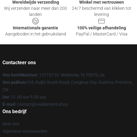
Wereldwijde verzending
Winkel met vertrouwen
Wij verzenden naar meer dan 200
24/7 beschermd van klikken tot
landen
levering
Internationale garantie
100% veilige afhandeling
Aangeboden in het gebruiksland
PayPal / MasterCard / Visa
Contacteer ons
Ons hoofdkantoor
: 127137 Dr. Mckinney, Tx 75070, Us
Ons pakhuis
103, Ruijin South Road, Conghua City, Guizhou Province,
CN
Uur
: 21.00 uur 5.00 uur
E-mail
: contact@residentevil.shop
Ons bedrijf
Over ons
Algemene voorwaarden