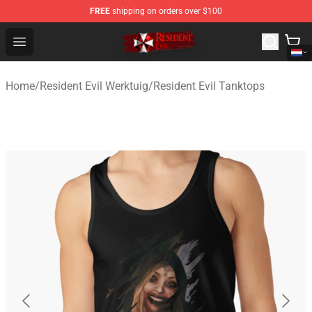
FREE
shipping on orders over $100
Resident Evil Shop - Official Resident Evil Merchandise S
Open menu
Home
/
Resident Evil Werktuig
/
Resident Evil Tanktops