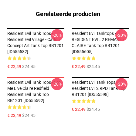
Gerelateerde producten
Resident Evil Tank Tops -
Resident Evil Tanktops -
-20%
-20%
Resident Evil Village - Cadou
RESIDENT EVIL 2 REMAKE -
Concept Art Tank Top RB1201
CLAIRE Tank Top RB1201
[ID555582]
[ID555605]
€ 22,49
$24.45
€ 22,49
$24.45
Resident Evil Tank Tops - Let
Resident Evil Tank Tops -
-20%
-20%
Me Live Claire Redfield
Resident Evil 2 RPD Tank Top
Resident Evil Tank Top
RB1201 [ID555598]
RB1201 [ID555592]
€ 22,49
$24.45
€ 22,49
$24.45