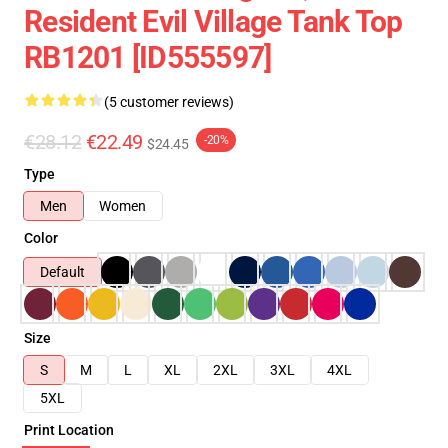
Resident Evil Village Tank Top
RB1201 [ID555597]
(5 customer reviews)
€28.12
€22.49
-20%
$24.45
Type
Men
Women
Color
Default
Size
S
M
L
XL
2XL
3XL
4XL
5XL
Print Location