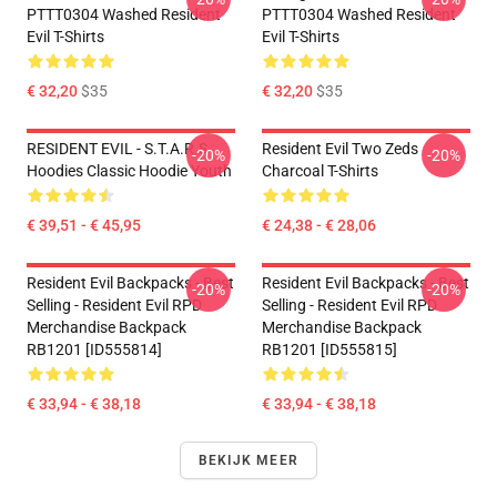
PTTT0304 Washed Resident
PTTT0304 Washed Resident
Evil T-Shirts
Evil T-Shirts
€ 32,20
$35
€ 32,20
$35
RESIDENT EVIL - S.T.A.R.S
Resident Evil Two Zeds
-20%
-20%
Hoodies Classic Hoodie Youth
Charcoal T-Shirts
€ 39,51 - € 45,95
€ 24,38 - € 28,06
Resident Evil Backpacks - Best
Resident Evil Backpacks - Best
-20%
-20%
Selling - Resident Evil RPD
Selling - Resident Evil RPD
Merchandise Backpack
Merchandise Backpack
RB1201 [ID555814]
RB1201 [ID555815]
€ 33,94 - € 38,18
€ 33,94 - € 38,18
BEKIJK MEER