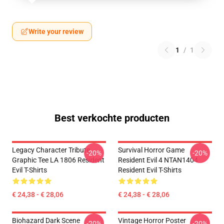
Write your review
1
/
1
Best verkochte producten
Legacy Character Tribute
Survival Horror Game
-20%
-20%
Graphic Tee LA 1806 Resident
Resident Evil 4 NTAN1404
Evil T-Shirts
Resident Evil T-Shirts
€ 24,38 - € 28,06
€ 24,38 - € 28,06
Biohazard Dark Scene
Vintage Horror Poster
-20%
-20%