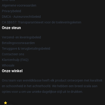
Algemene voorwaarden
Privacybeleid
DMCA - Auteursrechtbeleid
CA SB657: Transparantiewet voor de toeleveringsketen
Onze steun
Verzend- en leveringsbeleid
Betalingsvoorwaarden
Teruggave & terugbetalingsbeleid
Contacteer ons
Klantenhulp (FAQ)
Whosale
Onze winkel
Ons team van wereldklasse heeft elk product ontworpen met kwaliteit
en schoonheid in het achterhoofd. We hebben een breed scala aan
opties voor u om uw unieke dagelijkse stijl uit te drukken.