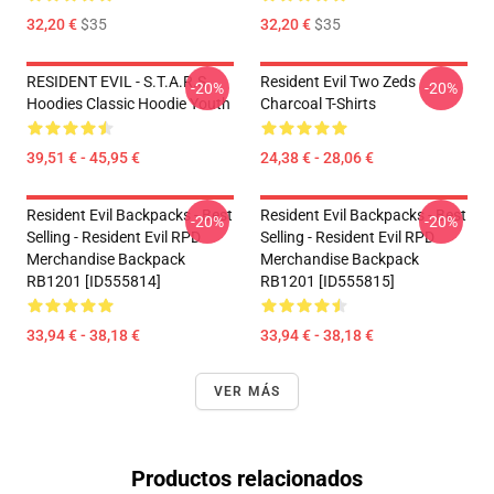
32,20 €
$35
32,20 €
$35
RESIDENT EVIL - S.T.A.R.S
Resident Evil Two Zeds
-20%
-20%
Hoodies Classic Hoodie Youth
Charcoal T-Shirts
39,51 € - 45,95 €
24,38 € - 28,06 €
Resident Evil Backpacks - Best
Resident Evil Backpacks - Best
-20%
-20%
Selling - Resident Evil RPD
Selling - Resident Evil RPD
Merchandise Backpack
Merchandise Backpack
RB1201 [ID555814]
RB1201 [ID555815]
33,94 € - 38,18 €
33,94 € - 38,18 €
VER MÁS
Productos relacionados