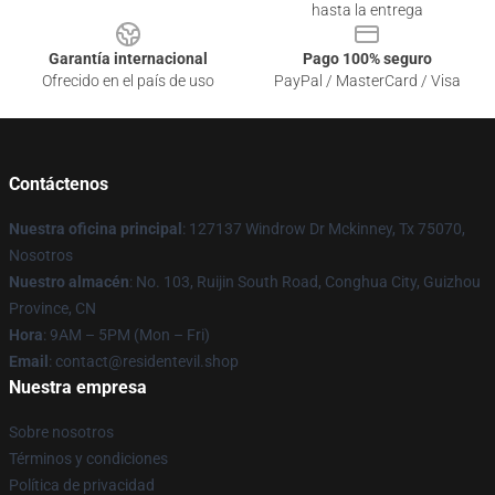
hasta la entrega
Garantía internacional
Pago 100% seguro
Ofrecido en el país de uso
PayPal / MasterCard / Visa
Contáctenos
Nuestra oficina principal
: 127137 Windrow Dr Mckinney, Tx 75070,
Nosotros
Nuestro almacén
: No. 103, Ruijin South Road, Conghua City, Guizhou
Province, CN
Hora
: 9AM – 5PM (Mon – Fri)
Email
: contact@residentevil.shop
Nuestra empresa
Sobre nosotros
Términos y condiciones
Política de privacidad