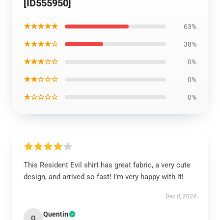
[ID555950]
★★★★★
63%
★★★★☆
38%
★★★☆☆
0%
★★☆☆☆
0%
★☆☆☆☆
0%
This Resident Evil shirt has great fabric, a very cute
design, and arrived so fast! I’m very happy with it!
Dec 8, 2024
Quentin
Q