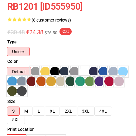
RB1201 [ID555950]
(8 customer reviews)
€30.48
€24.38
-20%
$26.50
Type
Unisex
Color
Default
Size
S
M
L
XL
2XL
3XL
4XL
5XL
Print Location