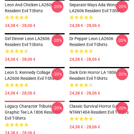
Leon And Chicken LA2606
Separate Ways Ada Wong
-20%
-20%
Resident Evil T-Shirts
LA2606 Resident Evil T-Shirts
24,38 € - 28,06 €
24,38 € - 28,06 €
Girl Dinner Leon LA2606
Dr Pepper Leon LA2606
-20%
-20%
Resident Evil T-Shirts
Resident Evil T-Shirts
24,38 € - 28,06 €
24,38 € - 28,06 €
Leon S. Kennedy Collage
Dark Grin Horror LA 1806
-20%
-20%
LA2606 Resident Evil T-Shirts
Resident Evil T-Shirts
24,38 € - 28,06 €
24,38 € - 28,06 €
Legacy Character Tribute
Classic Survival Horror Gaming
-20%
-20%
Graphic Tee LA 1806 Resident
NTAN1404 Resident Evil T-Shirts
Evil T-Shirts
24,38 € - 28,06 €
24,38 € - 28,06 €