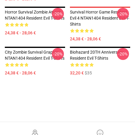
Horror Survival Zombie Attack
Survival Horror Game Resident
-20%
-20%
NTAN1404 Resident Evil T-Shirts
Evil 4 NTAN1404 Resident Evil T-
Shirts
24,38 € - 28,06 €
24,38 € - 28,06 €
City Zombie Survival Graphic
Biohazard 20TH Anniversary
-20%
-20%
NTAN1404 Resident Evil T-Shirts
Resident Evil T-Shirts
24,38 € - 28,06 €
32,20 €
$35
Footer