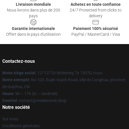
Livraison mondiale
Achetez en toute confiance
Nous livrons dans plus de 200
24/7 Protected from clicks to
pays
delivery
Garantie internationale
Paiement 100% sécurisé
Offert dans le pays d'utilisation
PayPal / MasterCard / Visa
Contactez-nous
Notre siège social
: 127137 Dr Mckinney, Tx 75070, nous
Notre entrepôt
: No 103, Ruijin South Road, ville de Conghua, province
de Guizhou, CN
Heure
: 9h – 17h (lu – vendredi)
Courriel
: contact@residentevil.shop
Notre société
Sur nous
Conditions générales