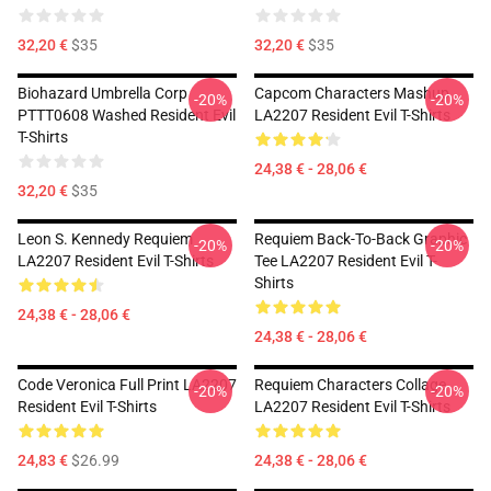
32,20 €
$35
32,20 €
$35
Biohazard Umbrella Corp
Capcom Characters Mashup
-20%
-20%
PTTT0608 Washed Resident Evil
LA2207 Resident Evil T-Shirts
T-Shirts
24,38 € - 28,06 €
32,20 €
$35
Leon S. Kennedy Requiem
Requiem Back-To-Back Graphic
-20%
-20%
LA2207 Resident Evil T-Shirts
Tee LA2207 Resident Evil T-
Shirts
24,38 € - 28,06 €
24,38 € - 28,06 €
Code Veronica Full Print LA2207
Requiem Characters Collage
-20%
-20%
Resident Evil T-Shirts
LA2207 Resident Evil T-Shirts
24,83 €
$26.99
24,38 € - 28,06 €