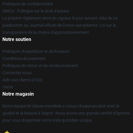
Politiques de confidentialité
DMCA - Politique sur le droit d'auteur
Le présent règlement entre en vigueur le jour suivant celui de sa
publication au Journal officiel de l'Union européenne. Loi sur la
transparence de la chaîne d'approvisionnement
Notre soutien
Politiques d'expédition et de livraison
Conditions de paiement
Politiques de retour et de remboursement
Contactez-nous
Aide aux clients (FAQ)
Vente
Notre magasin
Notre équipe de classe mondiale a conçu chaque produit avec la
qualité et la beauté à l'esprit. Nous avons une grande variété d'options
pour vous d'exprimer votre style quotidien unique.