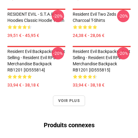
RESIDENT EVIL - S.T.A.R.S
Resident Evil Two Zeds
-20%
-20%
Hoodies Classic Hoodie Youth
Charcoal T-Shirts
39,51 € - 45,95 €
24,38 € - 28,06 €
Resident Evil Backpacks - Best
Resident Evil Backpacks - Best
-20%
-20%
Selling - Resident Evil RPD
Selling - Resident Evil RPD
Merchandise Backpack
Merchandise Backpack
RB1201 [ID555814]
RB1201 [ID555815]
33,94 € - 38,18 €
33,94 € - 38,18 €
VOIR PLUS
Produits connexes