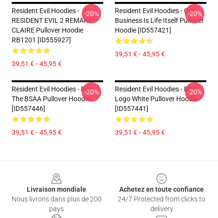
Resident Evil Hoodies -
Resident Evil Hoodies - Our
-20%
-20%
RESIDENT EVIL 2 REMAKE -
Business Is Life Itself Pullover
CLAIRE Pullover Hoodie
Hoodie [ID557421]
RB1201 [ID555927]
39,51 € - 45,95 €
39,51 € - 45,95 €
Resident Evil Hoodies - For
Resident Evil Hoodies - ROE
-20%
-20%
The BSAA Pullover Hoodie
Logo White Pullover Hoodie
[ID557446]
[ID557441]
39,51 € - 45,95 €
39,51 € - 45,95 €
Footer
Livraison mondiale
Achetez en toute confiance
Nous livrons dans plus de 200
24/7 Protected from clicks to
pays
delivery