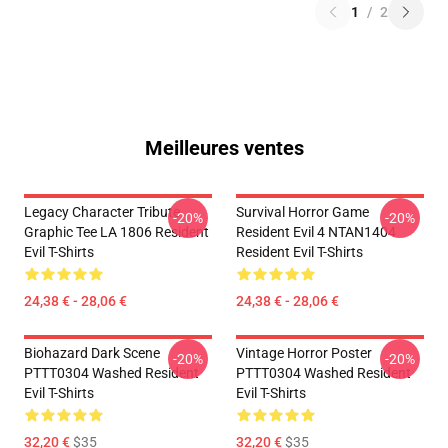
1
/
2
Meilleures ventes
Legacy Character Tribute
Survival Horror Game
-20%
-20%
Graphic Tee LA 1806 Resident
Resident Evil 4 NTAN1404
Evil T-Shirts
Resident Evil T-Shirts
24,38 € - 28,06 €
24,38 € - 28,06 €
Biohazard Dark Scene
Vintage Horror Poster
-20%
-20%
PTTT0304 Washed Resident
PTTT0304 Washed Resident
Evil T-Shirts
Evil T-Shirts
32,20 €
$35
32,20 €
$35