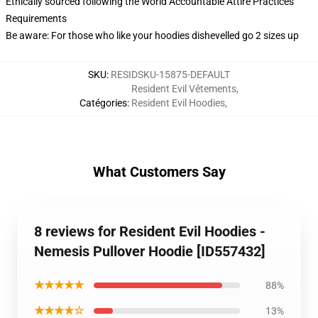
Ethically sourced following the World Accountable Attire Practices
Requirements
Be aware: For those who like your hoodies dishevelled go 2 sizes up
SKU
:
RESIDSKU-15875-DEFAULT
Resident Evil Vêtements
,
Catégories
:
Resident Evil Hoodies
,
What Customers Say
8 reviews for Resident Evil Hoodies -
Nemesis Pullover Hoodie [ID557432]
★★★★★
88%
★★★★☆
13%