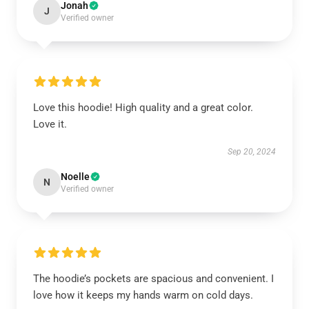
Jonah
J
Verified owner
Love this hoodie! High quality and a great color.
Love it.
Sep 20, 2024
Noelle
N
Verified owner
The hoodie’s pockets are spacious and convenient. I
love how it keeps my hands warm on cold days.