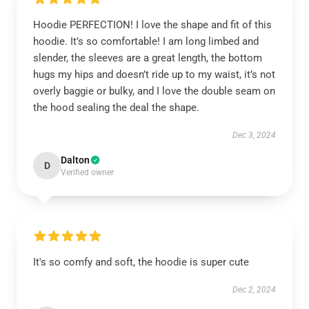
Hoodie PERFECTION! I love the shape and fit of this
hoodie. It’s so comfortable! I am long limbed and
slender, the sleeves are a great length, the bottom
hugs my hips and doesn’t ride up to my waist, it’s not
overly baggie or bulky, and I love the double seam on
the hood sealing the deal the shape.
Dec 3, 2024
Dalton
D
Verified owner
It's so comfy and soft, the hoodie is super cute
Dec 2, 2024