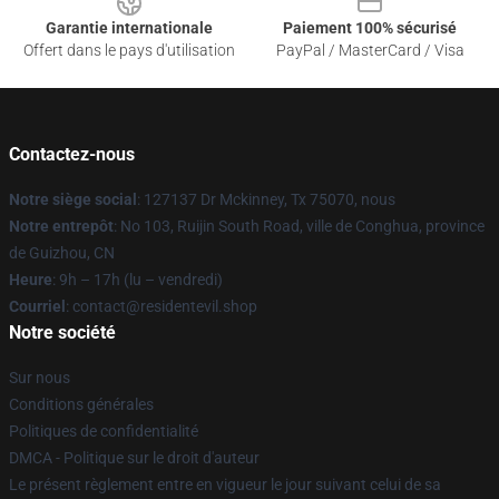
Garantie internationale
Paiement 100% sécurisé
Offert dans le pays d'utilisation
PayPal / MasterCard / Visa
Contactez-nous
Notre siège social
: 127137 Dr Mckinney, Tx 75070, nous
Notre entrepôt
: No 103, Ruijin South Road, ville de Conghua, province
de Guizhou, CN
Heure
: 9h – 17h (lu – vendredi)
Courriel
: contact@residentevil.shop
Notre société
Sur nous
Conditions générales
Politiques de confidentialité
DMCA - Politique sur le droit d'auteur
Le présent règlement entre en vigueur le jour suivant celui de sa