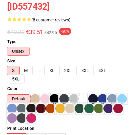
[ID557432]
(8 customer reviews)
€49.39
€39.51
-20%
$42.95
Type
Unisex
Size
S
M
L
XL
2XL
3XL
4XL
5XL
Color
Default
Print Location