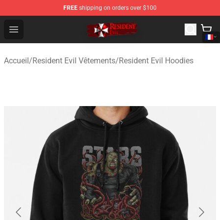
FREE
shipping on orders over $100
Resident Evil Shop - Official Resident Evil Merchandise S
Open menu
Accueil
/
Resident Evil Vêtements
/
Resident Evil Hoodies