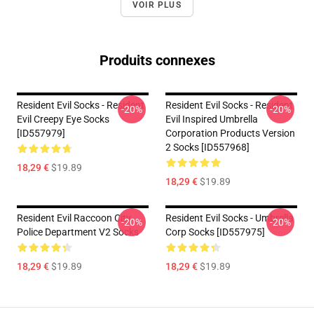
VOIR PLUS
Produits connexes
Resident Evil Socks - Resident
Resident Evil Socks - Resident
-20%
-20%
Evil Creepy Eye Socks
Evil Inspired Umbrella
[ID557979]
Corporation Products Version
2 Socks [ID557968]
18,29 €
$19.89
18,29 €
$19.89
Resident Evil Raccoon City
Resident Evil Socks - Umbrella
-20%
-20%
Police Department V2 Socks
Corp Socks [ID557975]
18,29 €
$19.89
18,29 €
$19.89