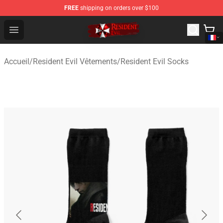
FREE
shipping on orders over $100
Resident Evil Shop - Official Resident Evil Merchandise S
Open menu
Accueil
/
Resident Evil Vêtements
/
Resident Evil Socks