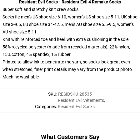
Resident Evil Socks - Resident Evil 4 Remake Socks
Super soft and stretchy knit crew socks
Socks fit: men's US shoe size 6-10, women's US shoe size 5-11, UK shoe
size 3-9.5, EU shoe size 34-42.5, men's AU shoe size 5.5-9.5, women's
AU shoe size 5-11
Knit with reinforced toe and heel, with extra cushioning in the sole
58% recycled polyester (made from recycled materials), 22% nylon,
15% cotton, 4% spandex, 1% rubber
Printed to allow ink to penetrate the yarn, so socks look great even
when stretched; finer print details may vary from the product photo
Machine washable
SKU
:
RESIDSKU-28535
Resident Evil Vêtements
,
Catégories
:
Resident Evil Socks
,
What Customers Say