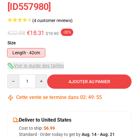
[ID557980]
(4 customer reviews)
€22.88
€18.31
-20%
$19.90
Size
Length - 42cm
Voir le guide des tailles
Quantity
AJOUTER AU PANIER
Cette vente se termine dans
02
:
49
:
54
Deliver to United States
Cost to ship:
$6.99
Standard - Order today to get by
Aug. 14 - Aug. 21