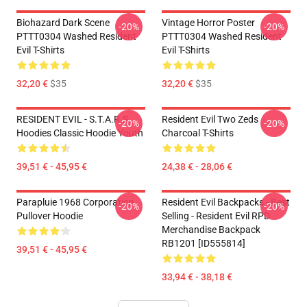
Biohazard Dark Scene
Vintage Horror Poster
-20%
-20%
PTTT0304 Washed Resident
PTTT0304 Washed Resident
Evil T-Shirts
Evil T-Shirts
32,20 €
$35
32,20 €
$35
RESIDENT EVIL - S.T.A.R.S
Resident Evil Two Zeds
-20%
-20%
Hoodies Classic Hoodie Youth
Charcoal T-Shirts
39,51 € - 45,95 €
24,38 € - 28,06 €
Parapluie 1968 Corporation
Resident Evil Backpacks - Best
-20%
-20%
Pullover Hoodie
Selling - Resident Evil RPD
Merchandise Backpack
RB1201 [ID555814]
39,51 € - 45,95 €
33,94 € - 38,18 €