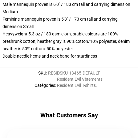
Male mannequin proven is 6'0" / 183 cm tall and carrying dimension
Medium
Feminine mannequin proven is 5'8" / 173 cm tall and carrying
dimension Small
Heavyweight 5.3 oz / 180 gsm cloth, stable colours are 100%
preshrunk cotton, heather gray is 90% cotton/10% polyester, denim
heather is 50% cotton/ 50% polyester
Double-needle hems and neck band for sturdiness
SKU
:
RESIDSKU-13465-DEFAULT
Resident Evil Vêtements
,
Catégories
:
Resident Evil T-shirts
,
What Customers Say