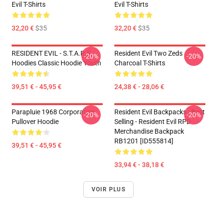
Evil T-Shirts
Evil T-Shirts
32,20 €
$35
32,20 €
$35
RESIDENT EVIL - S.T.A.R.S
Resident Evil Two Zeds
-20%
-20%
Hoodies Classic Hoodie Youth
Charcoal T-Shirts
39,51 € - 45,95 €
24,38 € - 28,06 €
Parapluie 1968 Corporation
Resident Evil Backpacks - Best
-20%
-20%
Pullover Hoodie
Selling - Resident Evil RPD
Merchandise Backpack
RB1201 [ID555814]
39,51 € - 45,95 €
33,94 € - 38,18 €
VOIR PLUS