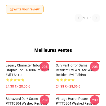
Write your review
1
/
1
Meilleures ventes
Legacy Character Tribute
Survival Horror Game
-20%
-20%
Graphic Tee LA 1806 Resident
Resident Evil 4 NTAN1404
Evil T-Shirts
Resident Evil T-Shirts
24,38 € - 28,06 €
24,38 € - 28,06 €
Biohazard Dark Scene
Vintage Horror Poster
-20%
-20%
PTTT0304 Washed Resident
PTTT0304 Washed Resident