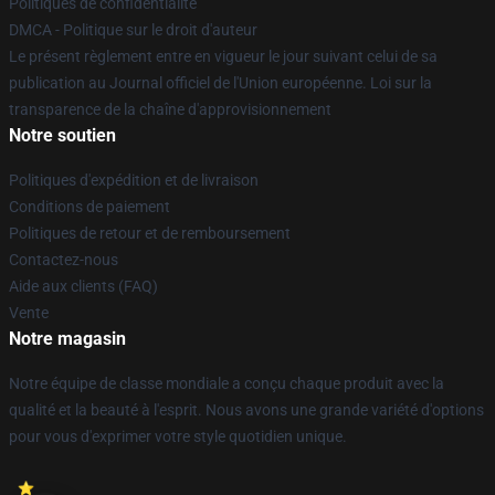
Politiques de confidentialité
DMCA - Politique sur le droit d'auteur
Le présent règlement entre en vigueur le jour suivant celui de sa
publication au Journal officiel de l'Union européenne. Loi sur la
transparence de la chaîne d'approvisionnement
Notre soutien
Politiques d'expédition et de livraison
Conditions de paiement
Politiques de retour et de remboursement
Contactez-nous
Aide aux clients (FAQ)
Vente
Notre magasin
Notre équipe de classe mondiale a conçu chaque produit avec la
qualité et la beauté à l'esprit. Nous avons une grande variété d'options
pour vous d'exprimer votre style quotidien unique.