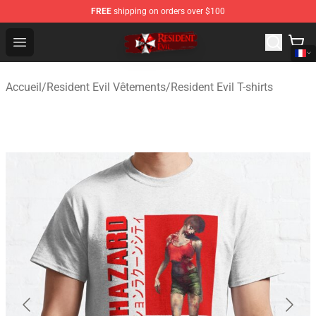
FREE
shipping on orders over $100
Resident Evil Shop - Official Resident Evil Merchandise S
Open menu
Accueil
/
Resident Evil Vêtements
/
Resident Evil T-shirts