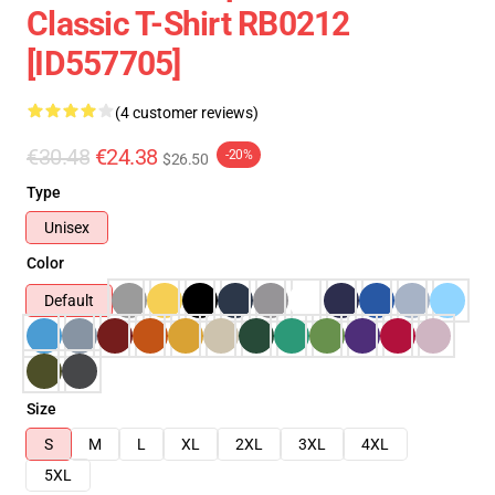
Classic T-Shirt RB0212
[ID557705]
(4 customer reviews)
€30.48
€24.38
-20%
$26.50
Type
Unisex
Color
Default
Size
S
M
L
XL
2XL
3XL
4XL
5XL