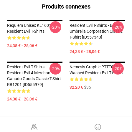
Produits connexes
Requiem Unisex KL1601
Resident Evil T-Shirts - Blood
-20%
-20%
Resident Evil T-Shirts
Umbrella Corporation Classic
T-Shirt [ID557343]
24,38 € - 28,06 €
24,38 € - 28,06 €
Resident Evil T-Shirts -
Nemesis Graphic PTTT0304
-20%
-20%
Resident Evil 4 Merchant
Washed Resident Evil T-Shirts
Ganado Goods Classic T-Shirt
RB1201 [ID555979]
32,20 €
$35
24,38 € - 28,06 €
Footer