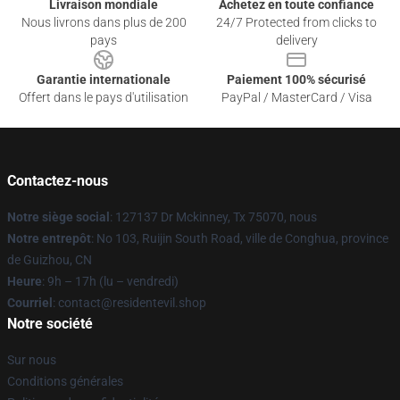
Livraison mondiale
Achetez en toute confiance
Nous livrons dans plus de 200
24/7 Protected from clicks to
pays
delivery
Garantie internationale
Paiement 100% sécurisé
Offert dans le pays d'utilisation
PayPal / MasterCard / Visa
Contactez-nous
Notre siège social
: 127137 Dr Mckinney, Tx 75070, nous
Notre entrepôt
: No 103, Ruijin South Road, ville de Conghua, province
de Guizhou, CN
Heure
: 9h – 17h (lu – vendredi)
Courriel
: contact@residentevil.shop
Notre société
Sur nous
Conditions générales