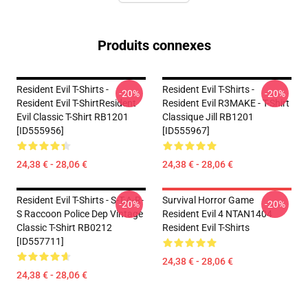
Produits connexes
Resident Evil T-Shirts -
Resident Evil T-Shirts -
-20%
-20%
Resident Evil T-ShirtResident
Resident Evil R3MAKE - T-Shirt
Evil Classic T-Shirt RB1201
Classique Jill RB1201
[ID555956]
[ID555967]
24,38 € - 28,06 €
24,38 € - 28,06 €
Resident Evil T-Shirts - S-T-A-R-
Survival Horror Game
-20%
-20%
S Raccoon Police Dep Vintage
Resident Evil 4 NTAN1404
Classic T-Shirt RB0212
Resident Evil T-Shirts
[ID557711]
24,38 € - 28,06 €
24,38 € - 28,06 €