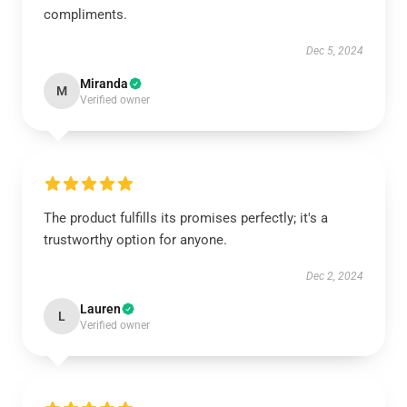
compliments.
Dec 5, 2024
Miranda
M
Verified owner
The product fulfills its promises perfectly; it's a
trustworthy option for anyone.
Dec 2, 2024
Lauren
L
Verified owner