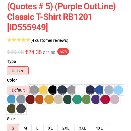
(Quotes # 5) (Purple OutLine)
Classic T-Shirt RB1201
[ID555949]
(4 customer reviews)
€30.48
€24.38
-20%
$26.50
Type
Unisex
Color
Default
Size
S
M
L
XL
2XL
3XL
4XL