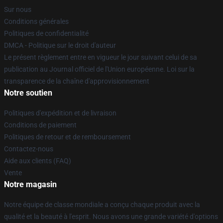
Sur nous
Conditions générales
Politiques de confidentialité
DMCA - Politique sur le droit d'auteur
Le présent règlement entre en vigueur le jour suivant celui de sa
publication au Journal officiel de l'Union européenne. Loi sur la
transparence de la chaîne d'approvisionnement
Notre soutien
Politiques d'expédition et de livraison
Conditions de paiement
Politiques de retour et de remboursement
Contactez-nous
Aide aux clients (FAQ)
Vente
Notre magasin
Notre équipe de classe mondiale a conçu chaque produit avec la
qualité et la beauté à l'esprit. Nous avons une grande variété d'options