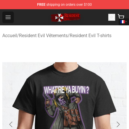
FREE
shipping on orders over $100
Resident Evil Shop - Official Resident Evil Merchandise S
Open menu
Accueil
/
Resident Evil Vêtements
/
Resident Evil T-shirts