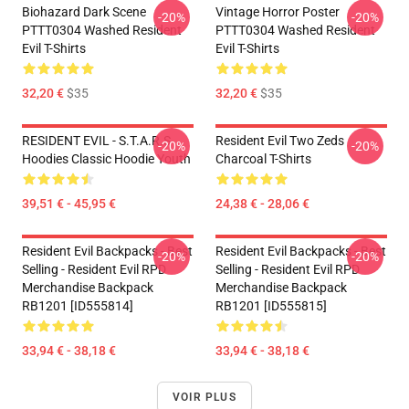
Biohazard Dark Scene
Vintage Horror Poster
-20%
-20%
PTTT0304 Washed Resident
PTTT0304 Washed Resident
Evil T-Shirts
Evil T-Shirts
32,20 €
$35
32,20 €
$35
RESIDENT EVIL - S.T.A.R.S
Resident Evil Two Zeds
-20%
-20%
Hoodies Classic Hoodie Youth
Charcoal T-Shirts
39,51 € - 45,95 €
24,38 € - 28,06 €
Resident Evil Backpacks - Best
Resident Evil Backpacks - Best
-20%
-20%
Selling - Resident Evil RPD
Selling - Resident Evil RPD
Merchandise Backpack
Merchandise Backpack
RB1201 [ID555814]
RB1201 [ID555815]
33,94 € - 38,18 €
33,94 € - 38,18 €
VOIR PLUS