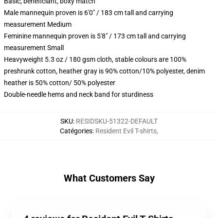
Basic, beneficiant, boxy match
Male mannequin proven is 6'0" / 183 cm tall and carrying
measurement Medium
Feminine mannequin proven is 5'8" / 173 cm tall and carrying
measurement Small
Heavyweight 5.3 oz / 180 gsm cloth, stable colours are 100%
preshrunk cotton, heather gray is 90% cotton/10% polyester, denim
heather is 50% cotton/ 50% polyester
Double-needle hems and neck band for sturdiness
SKU
:
RESIDSKU-51322-DEFAULT
Catégories
:
Resident Evil T-shirts
,
What Customers Say