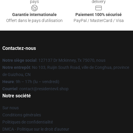
pays
delivery
Garantie internationale
Paiement 100% sécurisé
Offert dans le pays d'utilisation
PayPal / MasterCard / Visa
Contactez-nous
Notre siège social
: 127137 Dr Mckinney, Tx 75070, nous
Notre entrepôt
: No 103, Ruijin South Road, ville de Conghua, province
de Guizhou, CN
Heure
: 9h – 17h (lu – vendredi)
Courriel
: contact@residentevil.shop
Notre société
Sur nous
Conditions générales
Politiques de confidentialité
DMCA - Politique sur le droit d'auteur