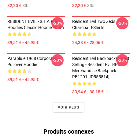
32,20 €
$35
32,20 €
$35
RESIDENT EVIL - S.T.A.R.S
Resident Evil Two Zeds
-20%
-20%
Hoodies Classic Hoodie Youth
Charcoal T-Shirts
39,51 € - 45,95 €
24,38 € - 28,06 €
Parapluie 1968 Corporation
Resident Evil Backpacks - Best
-20%
-20%
Pullover Hoodie
Selling - Resident Evil RPD
Merchandise Backpack
RB1201 [ID555814]
39,51 € - 45,95 €
33,94 € - 38,18 €
VOIR PLUS
Produits connexes