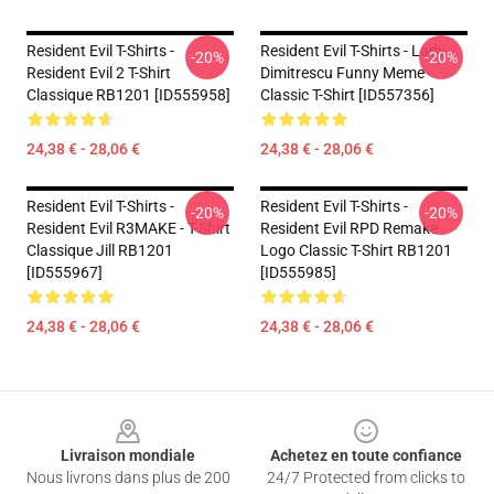
Resident Evil T-Shirts -
Resident Evil T-Shirts - Lady
-20%
-20%
Resident Evil 2 T-Shirt
Dimitrescu Funny Meme
Classique RB1201 [ID555958]
Classic T-Shirt [ID557356]
24,38 € - 28,06 €
24,38 € - 28,06 €
Resident Evil T-Shirts -
Resident Evil T-Shirts -
-20%
-20%
Resident Evil R3MAKE - T-Shirt
Resident Evil RPD Remake
Classique Jill RB1201
Logo Classic T-Shirt RB1201
[ID555967]
[ID555985]
24,38 € - 28,06 €
24,38 € - 28,06 €
Footer
Livraison mondiale
Achetez en toute confiance
Nous livrons dans plus de 200
24/7 Protected from clicks to