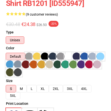
Shirt RB1201 [ID555947]
(9 customer reviews)
€30.48
€24.38
-20%
$26.50
Type
Unisex
Color
Default
Size
S
M
L
XL
2XL
3XL
4XL
5XL
Print Location