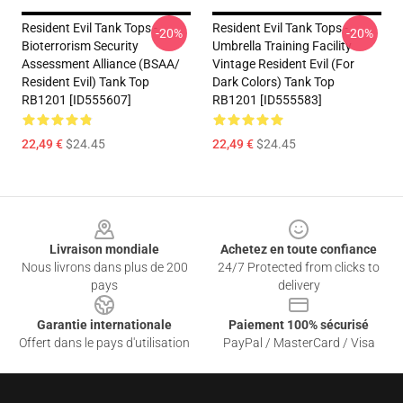
Resident Evil Tank Tops -
Resident Evil Tank Tops -
-20%
-20%
Bioterrorism Security
Umbrella Training Facility
Assessment Alliance (BSAA/
Vintage Resident Evil (for
Resident Evil) Tank Top
Dark Colors) Tank Top
RB1201 [ID555607]
RB1201 [ID555583]
22,49 €
$24.45
22,49 €
$24.45
Footer
Livraison mondiale
Achetez en toute confiance
Nous livrons dans plus de 200
24/7 Protected from clicks to
pays
delivery
Garantie internationale
Paiement 100% sécurisé
Offert dans le pays d'utilisation
PayPal / MasterCard / Visa