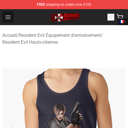
FREE
shipping on orders over $100
Resident Evil Shop - Official Resident Evil Merchandise S
Open menu
Accueil
/
Resident Evil Équipement d'entraînement
/
Resident Evil Hauts-citernes