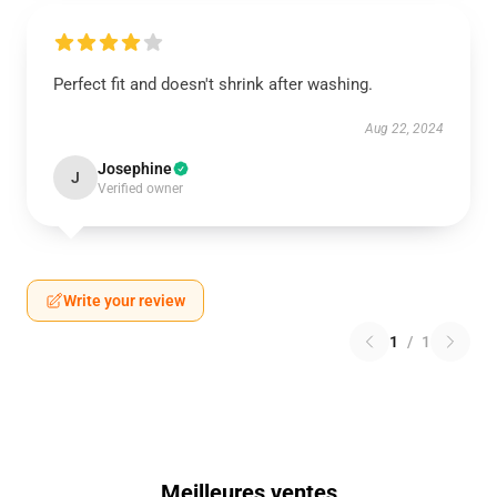
Perfect fit and doesn't shrink after washing.
Aug 22, 2024
Josephine
J
Verified owner
Write your review
1
/
1
Meilleures ventes