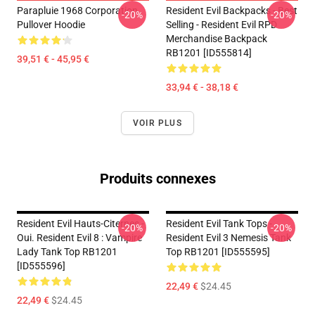
Parapluie 1968 Corporation
Resident Evil Backpacks - Best
-20%
-20%
Pullover Hoodie
Selling - Resident Evil RPD
Merchandise Backpack
RB1201 [ID555814]
39,51 € - 45,95 €
33,94 € - 38,18 €
VOIR PLUS
Produits connexes
Resident Evil Hauts-Citernes -
Resident Evil Tank Tops -
-20%
-20%
Oui. Resident Evil 8 : Vampire
Resident Evil 3 Nemesis Tank
Lady Tank Top RB1201
Top RB1201 [ID555595]
[ID555596]
22,49 €
$24.45
22,49 €
$24.45