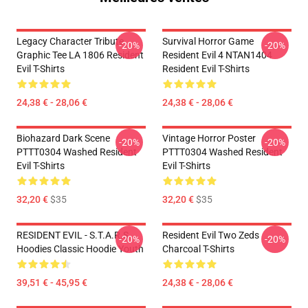
Legacy Character Tribute
Survival Horror Game
-20%
-20%
Graphic Tee LA 1806 Resident
Resident Evil 4 NTAN1404
Evil T-Shirts
Resident Evil T-Shirts
24,38 € - 28,06 €
24,38 € - 28,06 €
Biohazard Dark Scene
Vintage Horror Poster
-20%
-20%
PTTT0304 Washed Resident
PTTT0304 Washed Resident
Evil T-Shirts
Evil T-Shirts
32,20 €
$35
32,20 €
$35
RESIDENT EVIL - S.T.A.R.S
Resident Evil Two Zeds
-20%
-20%
Hoodies Classic Hoodie Youth
Charcoal T-Shirts
39,51 € - 45,95 €
24,38 € - 28,06 €