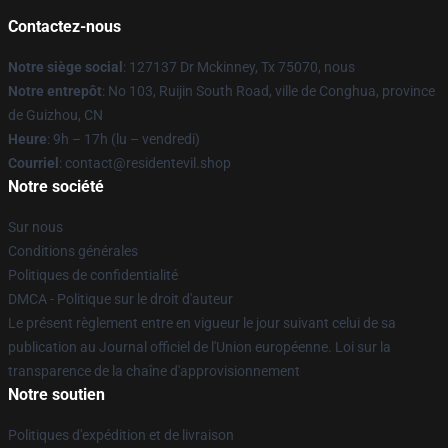
Contactez-nous
Notre siège social
: 127137 Dr Mckinney, Tx 75070, nous
Notre entrepôt
: No 103, Ruijin South Road, ville de Conghua, province
de Guizhou, CN
Heure
: 9h – 17h (lu – vendredi)
Courriel
: contact@residentevil.shop
Notre société
Sur nous
Conditions générales
Politiques de confidentialité
DMCA - Politique sur le droit d'auteur
Le présent règlement entre en vigueur le jour suivant celui de sa
publication au Journal officiel de l'Union européenne. Loi sur la
transparence de la chaîne d'approvisionnement
Notre soutien
Politiques d'expédition et de livraison