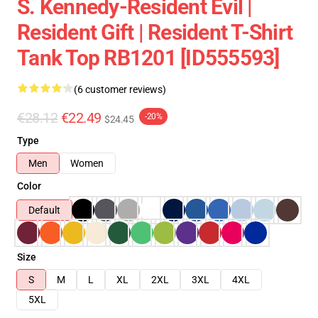
S. Kennedy-Resident Evil |
Resident Gift | Resident T-Shirt
Tank Top RB1201 [ID555593]
(6 customer reviews)
€28.12
€22.49
-20%
$24.45
Type
Men
Women
Color
Default
Size
S
M
L
XL
2XL
3XL
4XL
5XL