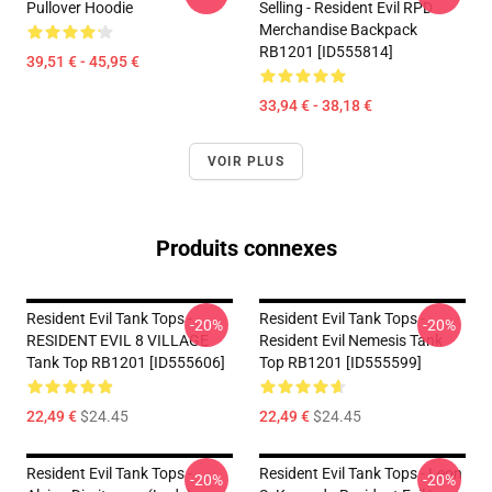
Pullover Hoodie
Selling - Resident Evil RPD
Merchandise Backpack
RB1201 [ID555814]
39,51 € - 45,95 €
33,94 € - 38,18 €
VOIR PLUS
Produits connexes
Resident Evil Tank Tops -
Resident Evil Tank Tops -
-20%
-20%
RESIDENT EVIL 8 VILLAGE
Resident Evil Nemesis Tank
Tank Top RB1201 [ID555606]
Top RB1201 [ID555599]
22,49 €
$24.45
22,49 €
$24.45
Resident Evil Tank Tops -
Resident Evil Tank Tops - Leon
-20%
-20%