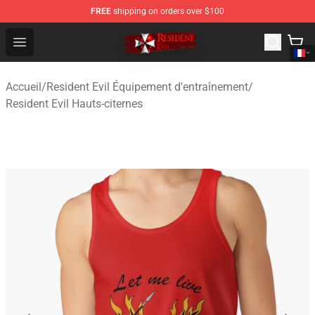
FREE
shipping on orders over $100
Resident Evil Shop - Official Resident Evil Merchandise S
Open menu
Accueil
/
Resident Evil Équipement d'entraînement
/
Resident Evil Hauts-citernes