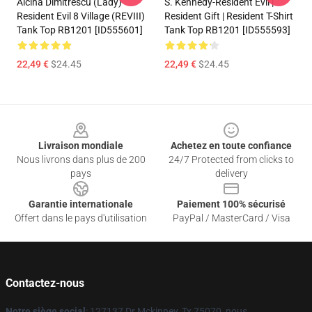
Alcina Dimitrescu (Lady)
S. Kennedy-Resident Evil |
Resident Evil 8 Village (REVIII)
Resident Gift | Resident T-Shirt
Tank Top RB1201 [ID555601]
Tank Top RB1201 [ID555593]
22,49 €
$24.45
22,49 €
$24.45
Footer
Livraison mondiale
Achetez en toute confiance
Nous livrons dans plus de 200
24/7 Protected from clicks to
pays
delivery
Garantie internationale
Paiement 100% sécurisé
Offert dans le pays d'utilisation
PayPal / MasterCard / Visa
Contactez-nous
Notre siège social
: 127137 Dr Mckinney, Tx 75070, nous