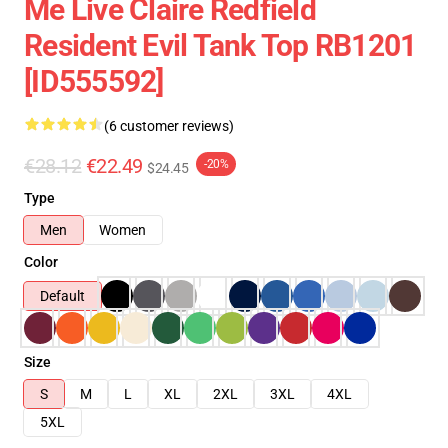
Me Live Claire Redfield
Resident Evil Tank Top RB1201
[ID555592]
(6 customer reviews)
€28.12
€22.49
-20%
$24.45
Type
Men
Women
Color
Default
Size
S
M
L
XL
2XL
3XL
4XL
5XL