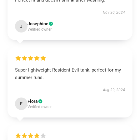
Perfect fit and doesn't shrink after washing.
Nov 30, 2024
Josephine
J
Verified owner
Super lightweight Resident Evil tank, perfect for my
summer runs.
Aug 29, 2024
Flora
F
Verified owner