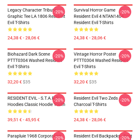
Legacy Character Tribute
Survival Horror Game
-20%
-20%
Graphic Tee LA 1806 Resident
Resident Evil 4 NTAN1404
Evil T-Shirts
Resident Evil T-Shirts
24,38 € - 28,06 €
24,38 € - 28,06 €
Biohazard Dark Scene
Vintage Horror Poster
-20%
-20%
PTTT0304 Washed Resident
PTTT0304 Washed Resident
Evil T-Shirts
Evil T-Shirts
32,20 €
$35
32,20 €
$35
RESIDENT EVIL - S.T.A.R.S
Resident Evil Two Zeds
-20%
-20%
Hoodies Classic Hoodie Youth
Charcoal T-Shirts
39,51 € - 45,95 €
24,38 € - 28,06 €
Parapluie 1968 Corporation
Resident Evil Backpacks - Best
-20%
-20%