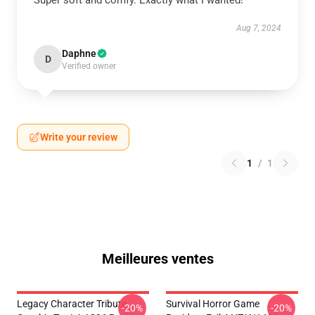
Super soft and comfy. Exactly what I wanted!
Aug 7, 2024
Daphne
D
Verified owner
Write your review
1
/
1
Meilleures ventes
Legacy Character Tribute
Survival Horror Game
-20%
-20%