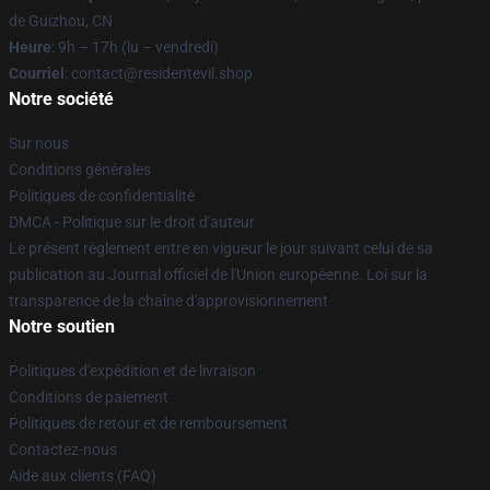
de Guizhou, CN
Heure
: 9h – 17h (lu – vendredi)
Courriel
: contact@residentevil.shop
Notre société
Sur nous
Conditions générales
Politiques de confidentialité
DMCA - Politique sur le droit d'auteur
Le présent règlement entre en vigueur le jour suivant celui de sa
publication au Journal officiel de l'Union européenne. Loi sur la
transparence de la chaîne d'approvisionnement
Notre soutien
Politiques d'expédition et de livraison
Conditions de paiement
Politiques de retour et de remboursement
Contactez-nous
Aide aux clients (FAQ)