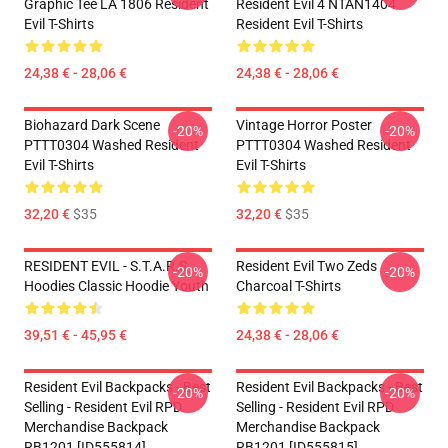
Graphic Tee LA 1806 Resident
Resident Evil 4 NTAN1404
Evil T-Shirts
Resident Evil T-Shirts
24,38 € - 28,06 €
24,38 € - 28,06 €
Biohazard Dark Scene
Vintage Horror Poster
-20%
-20%
PTTT0304 Washed Resident
PTTT0304 Washed Resident
Evil T-Shirts
Evil T-Shirts
32,20 €
$35
32,20 €
$35
RESIDENT EVIL - S.T.A.R.S
Resident Evil Two Zeds
-20%
-20%
Hoodies Classic Hoodie Youth
Charcoal T-Shirts
39,51 € - 45,95 €
24,38 € - 28,06 €
Resident Evil Backpacks - Best
Resident Evil Backpacks - Best
-20%
-20%
Selling - Resident Evil RPD
Selling - Resident Evil RPD
Merchandise Backpack
Merchandise Backpack
RB1201 [ID555814]
RB1201 [ID555815]