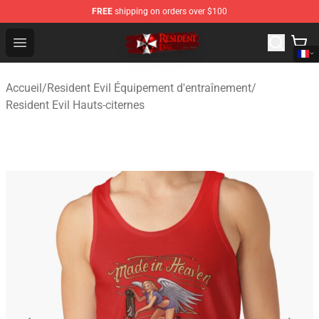
FREE
shipping on orders over $100
Resident Evil Shop - Official Resident Evil Merchandise S
Open menu
Accueil
/
Resident Evil Équipement d'entraînement
/
Resident Evil Hauts-citernes