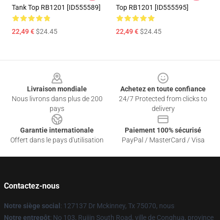
Tank Top RB1201 [ID555589]
Top RB1201 [ID555595]
22,49 €
$24.45
22,49 €
$24.45
Footer
Livraison mondiale
Achetez en toute confiance
Nous livrons dans plus de 200
24/7 Protected from clicks to
pays
delivery
Garantie internationale
Paiement 100% sécurisé
Offert dans le pays d'utilisation
PayPal / MasterCard / Visa
Contactez-nous
Notre siège social
: 127137 Dr Mckinney, Tx 75070, nous
Notre entrepôt
: No 103, Ruijin South Road, ville de Conghua, province