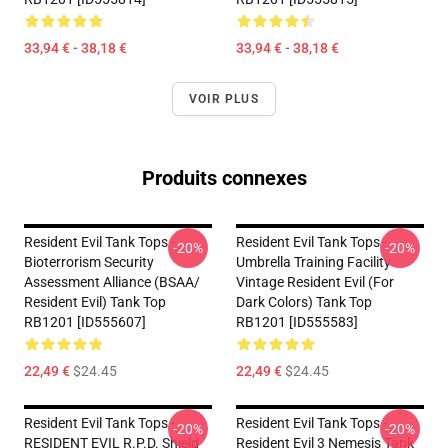
33,94 € - 38,18 €
33,94 € - 38,18 €
VOIR PLUS
Produits connexes
Resident Evil Tank Tops -
Resident Evil Tank Tops -
-20%
-20%
Bioterrorism Security
Umbrella Training Facility
Assessment Alliance (BSAA/
Vintage Resident Evil (for
Resident Evil) Tank Top
Dark Colors) Tank Top
RB1201 [ID555607]
RB1201 [ID555583]
22,49 €
$24.45
22,49 €
$24.45
Resident Evil Tank Tops -
Resident Evil Tank Tops -
-20%
-20%
RESIDENT EVIL R.P.D. Shield
Resident Evil 3 Nemesis Tank