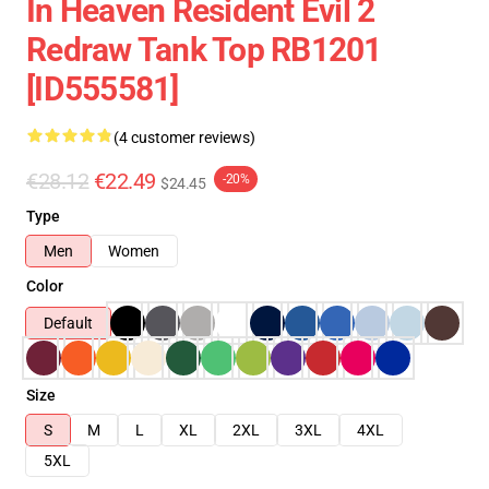
In Heaven Resident Evil 2
Redraw Tank Top RB1201
[ID555581]
(4 customer reviews)
€28.12
€22.49
-20%
$24.45
Type
Men
Women
Color
Default
Size
S
M
L
XL
2XL
3XL
4XL
5XL