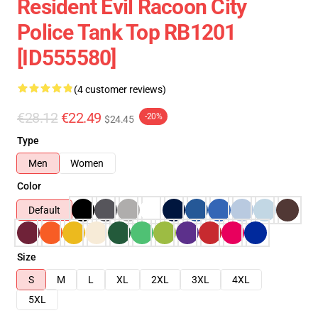
Resident Evil Racoon City
Police Tank Top RB1201
[ID555580]
(4 customer reviews)
€28.12
€22.49
-20%
$24.45
Type
Men
Women
Color
Default
Size
S
M
L
XL
2XL
3XL
4XL
5XL