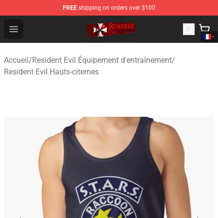
FREE
shipping on orders over $100
Resident Evil Shop - Official Resident Evil Merchandise S
Open menu
Accueil
/
Resident Evil Équipement d'entraînement
/
Resident Evil Hauts-citernes