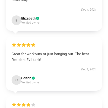
flawlessly.
Dec 4, 2024
Elizabeth
E
Verified owner
Great for workouts or just hanging out. The best
Resident Evil tank!
Dec 1, 2024
Colton
C
Verified owner