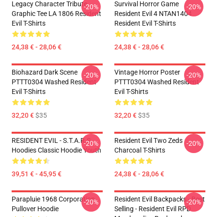
Legacy Character Tribute
Survival Horror Game
-20%
-20%
Graphic Tee LA 1806 Resident
Resident Evil 4 NTAN1404
Evil T-Shirts
Resident Evil T-Shirts
24,38 € - 28,06 €
24,38 € - 28,06 €
Biohazard Dark Scene
Vintage Horror Poster
-20%
-20%
PTTT0304 Washed Resident
PTTT0304 Washed Resident
Evil T-Shirts
Evil T-Shirts
32,20 €
$35
32,20 €
$35
RESIDENT EVIL - S.T.A.R.S
Resident Evil Two Zeds
-20%
-20%
Hoodies Classic Hoodie Youth
Charcoal T-Shirts
39,51 € - 45,95 €
24,38 € - 28,06 €
Parapluie 1968 Corporation
Resident Evil Backpacks - Best
-20%
-20%
Pullover Hoodie
Selling - Resident Evil RPD