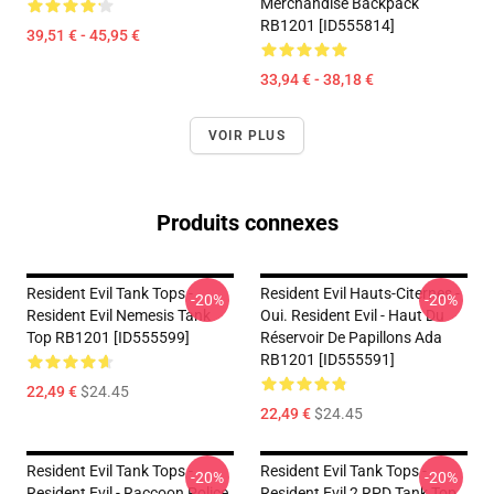
Merchandise Backpack
RB1201 [ID555814]
39,51 € - 45,95 €
33,94 € - 38,18 €
VOIR PLUS
Produits connexes
Resident Evil Tank Tops -
Resident Evil Hauts-Citernes -
-20%
-20%
Resident Evil Nemesis Tank
Oui. Resident Evil - Haut Du
Top RB1201 [ID555599]
Réservoir De Papillons Ada
RB1201 [ID555591]
22,49 €
$24.45
22,49 €
$24.45
Resident Evil Tank Tops -
Resident Evil Tank Tops -
-20%
-20%
Resident Evil - Raccoon Police
Resident Evil 2 RPD Tank Top