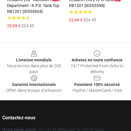
Department - R.P.D. Tank Top
RB1201 [ID555598]
RB1201 [ID555604]
22,49 €
$24.45
22,49 €
$24.45
Footer
Livraison mondiale
Achetez en toute confiance
Nous livrons dans plus de 200
24/7 Protected from clicks to
pays
delivery
Garantie internationale
Paiement 100% sécurisé
Offert dans le pays d'utilisation
PayPal / MasterCard / Visa
Contactez-nous
Notre siège social
: 127137 Dr Mckinney, Tx 75070, nous