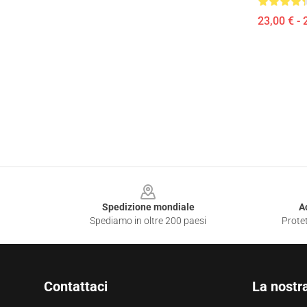
23,00 € - 
Footer
Spedizione mondiale
A
Spediamo in oltre 200 paesi
Protet
Contattaci
La nostr