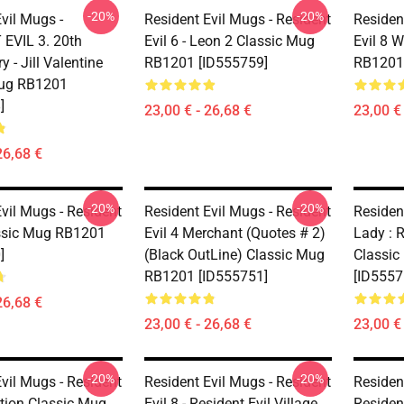
-20%
-20%
vil Mugs -
Resident Evil Mugs - Resident
Residen
EVIL 3. 20th
Evil 6 - Leon 2 Classic Mug
Evil 8 
y - Jill Valentine
RB1201 [ID555759]
RB1201
Mug RB1201
]
23,00 € - 26,68 €
23,00 € 
26,68 €
-20%
-20%
vil Mugs - Resident
Resident Evil Mugs - Resident
Residen
assic Mug RB1201
Evil 4 Merchant (Quotes # 2)
Lady : R
]
(Black OutLine) Classic Mug
Classi
RB1201 [ID555751]
[ID5557
26,68 €
23,00 € - 26,68 €
23,00 € 
-20%
-20%
vil Mugs - Resident
Resident Evil Mugs - Resident
Resident
ction Classic Mug
Evil 8 - Resident Evil Village
Residen