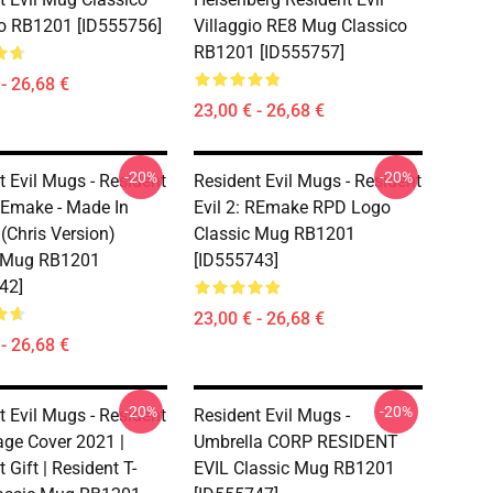
io RB1201 [ID555756]
Villaggio RE8 Mug Classico
RB1201 [ID555757]
- 26,68 €
23,00 € - 26,68 €
-20%
-20%
t Evil Mugs - Resident
Resident Evil Mugs - Resident
 REmake - Made In
Evil 2: REmake RPD Logo
(Chris Version)
Classic Mug RB1201
c Mug RB1201
[ID555743]
42]
23,00 € - 26,68 €
- 26,68 €
-20%
-20%
t Evil Mugs - Resident
Resident Evil Mugs -
lage Cover 2021 |
Umbrella CORP RESIDENT
 Gift | Resident T-
EVIL Classic Mug RB1201