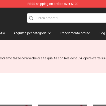
FREE
shipping on orders over $100
 Store
zio
Acquista per categoria
Tracciamento ordine
Blog
diamo tazze ceramiche di alta qualità con Resident Evil opere d'arte su di l