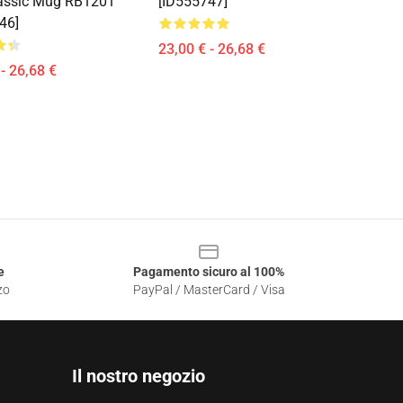
lassic Mug RB1201
[ID555747]
46]
23,00 € - 26,68 €
- 26,68 €
e
Pagamento sicuro al 100%
zo
PayPal / MasterCard / Visa
Il nostro negozio