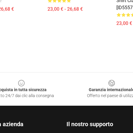
Shirt C
[ID5557
26,68 €
23,00 € - 26,68 €
23,00 € 
cquista in tutta sicurezza
Garanzia internazional
to 24/7 dai clic alla consegna
Offerto nel paese di utiliz
a azienda
Il nostro supporto