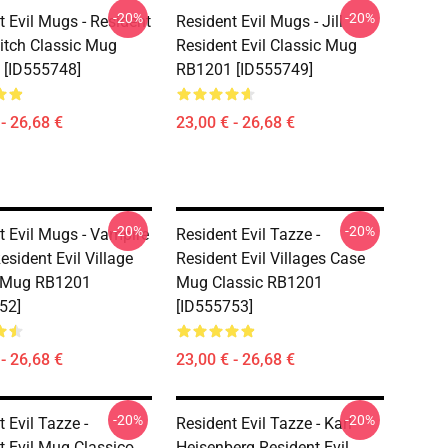
-20%
-20%
t Evil Mugs - Resident
Resident Evil Mugs - Jill
Witch Classic Mug
Resident Evil Classic Mug
 [ID555748]
RB1201 [ID555749]
- 26,68 €
23,00 € - 26,68 €
-20%
-20%
t Evil Mugs - Vampire
Resident Evil Tazze -
esident Evil Village
Resident Evil Villages Case
c Mug RB1201
Mug Classic RB1201
52]
[ID555753]
- 26,68 €
23,00 € - 26,68 €
-20%
-20%
 Evil Tazze -
Resident Evil Tazze - Karl
t Evil Mug Classico
Heisenberg Resident Evil