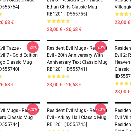
ID555754]
Ethan Chris Classic Mug
Villagg
RB1201 [ID555755]
26,68 €
23,00 € 
23,00 € - 26,68 €
-20%
-20%
vil Tazze -
Resident Evil Mugs - Resident
Residen
vil 7 - Gold Edition
Evil - 20th Anniversary With
Evil 2:
ogo Classic Mug
Anniversary Text Classic Mug
Heaven 
ID555740]
RB1201 [ID555741]
Classi
[ID5557
26,68 €
23,00 € - 26,68 €
23,00 € 
-20%
-20%
vil Mugs - Resident
Resident Evil Mugs - Resident
Residen
Herb Classic Mug
Evil - Arklay Hall Classic Mug
Evil Vil
ID555744]
RB1201 [ID555745]
Resident