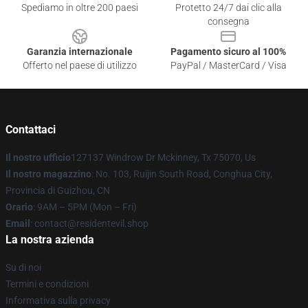
Spediamo in oltre 200 paesi
Protetto 24/7 dai clic alla
consegna
Garanzia internazionale
Pagamento sicuro al 100%
Offerto nel paese di utilizzo
PayPal / MasterCard / Visa
Contattaci
Il nostro ufficio
127137 Windrow Dr Mckinney, Tx 75070, Us
Il nostro magazzino
: No. 103, Ruijin South Road, Conghua City,
Provincia di Guizhou, CN
Orario
: 9AM – 5PM (Mon – Fri)
Email
: contact@residentevil.shop
La nostra azienda
Su di noi
Termini e condizioni
Informativa sulla privacy