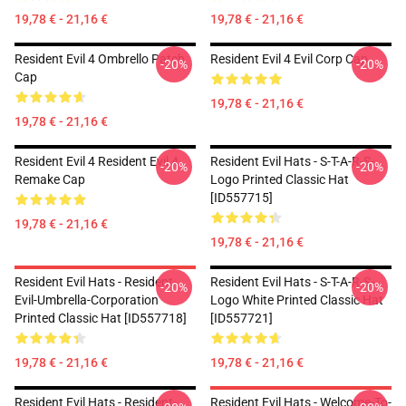
19,78 € - 21,16 €
19,78 € - 21,16 €
Resident Evil 4 Ombrello Patch
Resident Evil 4 Evil Corp Cap
-20%
-20%
Cap
19,78 € - 21,16 €
19,78 € - 21,16 €
Resident Evil 4 Resident Evil 4
Resident Evil Hats - S-T-A-R-S-
-20%
-20%
Remake Cap
Logo Printed Classic Hat
[ID557715]
19,78 € - 21,16 €
19,78 € - 21,16 €
Resident Evil Hats - Resident-
Resident Evil Hats - S-T-A-R-S-
-20%
-20%
Evil-Umbrella-Corporation
Logo White Printed Classic Hat
Printed Classic Hat [ID557718]
[ID557721]
19,78 € - 21,16 €
19,78 € - 21,16 €
Resident Evil Hats - Resident-
Resident Evil Hats - Welcome-To-