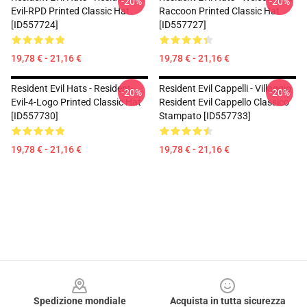
-20%
-20%
Evil-RPD Printed Classic Hat
Raccoon Printed Classic Hat
[ID557724]
[ID557727]
19,78 € - 21,16 €
19,78 € - 21,16 €
Resident Evil Hats - Resident-
Resident Evil Cappelli - Villaggio
-20%
-20%
Evil-4-Logo Printed Classic Hat
Resident Evil Cappello Classico
[ID557730]
Stampato [ID557733]
19,78 € - 21,16 €
19,78 € - 21,16 €
Footer
Spedizione mondiale
Acquista in tutta sicurezza