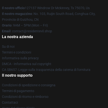
Il nostro ufficio
127137 Windrow Dr Mckinney, Tx 75070, Us
Il nostro magazzino
: No. 103, Ruijin South Road, Conghua City,
Provincia di Guizhou, CN
Orario
: 9AM – 5PM (Mon – Fri)
Email
: contact@residentevil.shop
La nostra azienda
Su di noi
Termini e condizioni
Informativa sulla privacy
DMCA - Informativa sul copyright
CA SB657: Legge sulla trasparenza della catena di fornitura
Il nostro supporto
Condizioni di spedizione e consegna
Termini di pagamento
Condizioni di ritorno e rimborso
Contattaci