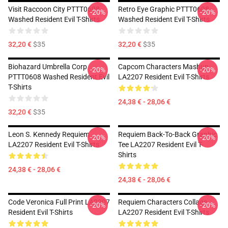
Visit Raccoon City PTTT0608
Retro Eye Graphic PTTT0608
-20%
-20%
Washed Resident Evil T-Shirts
Washed Resident Evil T-Shirts
32,20 €
$35
32,20 €
$35
Biohazard Umbrella Corp
Capcom Characters Mashup
-20%
-20%
PTTT0608 Washed Resident Evil
LA2207 Resident Evil T-Shirts
T-Shirts
24,38 € - 28,06 €
32,20 €
$35
Leon S. Kennedy Requiem
Requiem Back-To-Back Graphic
-20%
-20%
LA2207 Resident Evil T-Shirts
Tee LA2207 Resident Evil T-
Shirts
24,38 € - 28,06 €
24,38 € - 28,06 €
Code Veronica Full Print LA2207
Requiem Characters Collage
-20%
-20%
Resident Evil T-Shirts
LA2207 Resident Evil T-Shirts