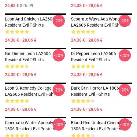
24,83 €
$26.99
24,38 € - 28,06 €
Leon And Chicken LA2606
Separate Ways Ada Wong
-20%
-20%
Resident Evil T-Shirts
LA2606 Resident Evil T-Shirts
24,38 € - 28,06 €
24,38 € - 28,06 €
Girl Dinner Leon LA2606
Dr Pepper Leon LA2606
-20%
-20%
Resident Evil T-Shirts
Resident Evil T-Shirts
24,38 € - 28,06 €
24,38 € - 28,06 €
Leon S. Kennedy Collage
Dark Grin Horror LA 1806
-20%
-20%
LA2606 Resident Evil T-Shirts
Resident Evil T-Shirts
24,38 € - 28,06 €
24,38 € - 28,06 €
Cinematic Winter Apocalypse LA
Blood-Red Undead Cinematic LA
-20%
-20%
1806 Resident Evil Posters
1806 Resident Evil Posters