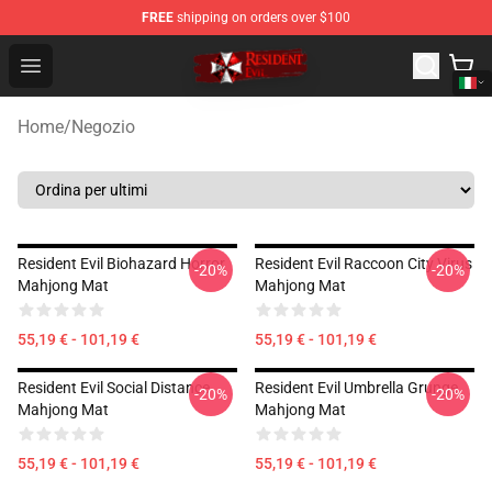
FREE
shipping on orders over $100
Resident Evil Shop - Official Resident Evil Merchandise S
Open menu
Home
/
Negozio
Resident Evil Biohazard Horror
Resident Evil Raccoon City Virus
-20%
-20%
Mahjong Mat
Mahjong Mat
55,19 € - 101,19 €
55,19 € - 101,19 €
Resident Evil Social Distance
Resident Evil Umbrella Grunge
-20%
-20%
Mahjong Mat
Mahjong Mat
55,19 € - 101,19 €
55,19 € - 101,19 €