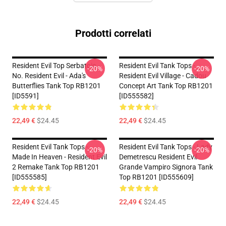
Prodotti correlati
Resident Evil Top Serbatoio -
Resident Evil Tank Tops -
-20%
-20%
No. Resident Evil - Ada's
Resident Evil Village - Cadou
Butterflies Tank Top RB1201
Concept Art Tank Top RB1201
[ID5591]
[ID555582]
22,49 €
$24.45
22,49 €
$24.45
Resident Evil Tank Tops -
Resident Evil Tank Tops - Lady
-20%
-20%
Made In Heaven - Resident Evil
Demetrescu Resident Evil
2 Remake Tank Top RB1201
Grande Vampiro Signora Tank
[ID555585]
Top RB1201 [ID555609]
22,49 €
$24.45
22,49 €
$24.45