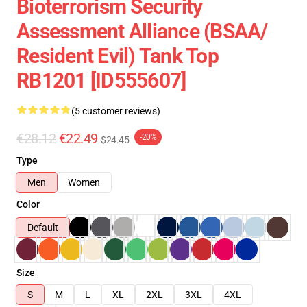
Bioterrorism Security
Assessment Alliance (BSAA/
Resident Evil) Tank Top
RB1201 [ID555607]
(5 customer reviews)
€28.12
€22.49
-20%
$24.45
Type
Men
Women
Color
Default
Size
S
M
L
XL
2XL
3XL
4XL