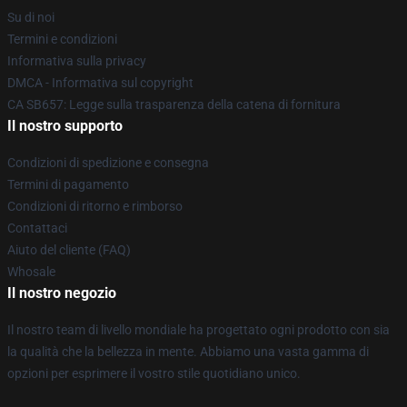
Su di noi
Termini e condizioni
Informativa sulla privacy
DMCA - Informativa sul copyright
CA SB657: Legge sulla trasparenza della catena di fornitura
Il nostro supporto
Condizioni di spedizione e consegna
Termini di pagamento
Condizioni di ritorno e rimborso
Contattaci
Aiuto del cliente (FAQ)
Whosale
Il nostro negozio
Il nostro team di livello mondiale ha progettato ogni prodotto con sia
la qualità che la bellezza in mente. Abbiamo una vasta gamma di
opzioni per esprimere il vostro stile quotidiano unico.