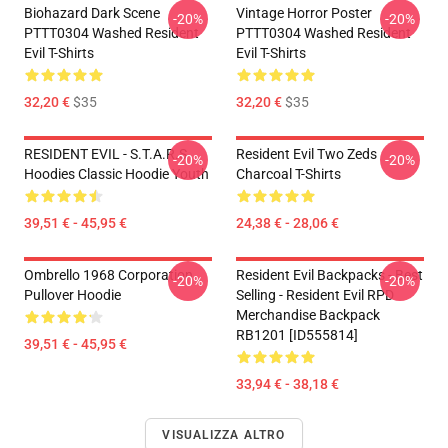
Biohazard Dark Scene
Vintage Horror Poster
-20%
-20%
PTTT0304 Washed Resident
PTTT0304 Washed Resident
Evil T-Shirts
Evil T-Shirts
32,20 €
$35
32,20 €
$35
RESIDENT EVIL - S.T.A.R.S
Resident Evil Two Zeds
-20%
-20%
Hoodies Classic Hoodie Youth
Charcoal T-Shirts
39,51 € - 45,95 €
24,38 € - 28,06 €
Ombrello 1968 Corporation
Resident Evil Backpacks - Best
-20%
-20%
Pullover Hoodie
Selling - Resident Evil RPD
Merchandise Backpack
RB1201 [ID555814]
39,51 € - 45,95 €
33,94 € - 38,18 €
VISUALIZZA ALTRO