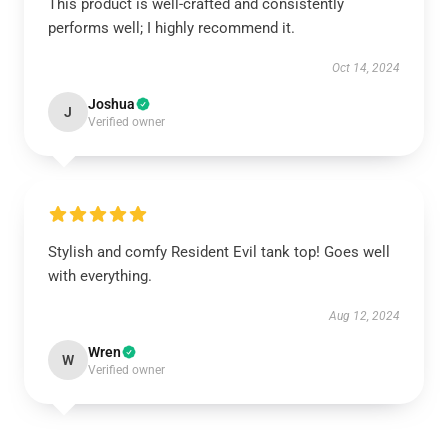
This product is well-crafted and consistently
performs well; I highly recommend it.
Oct 14, 2024
Joshua
J
Verified owner
Stylish and comfy Resident Evil tank top! Goes well
with everything.
Aug 12, 2024
Wren
W
Verified owner