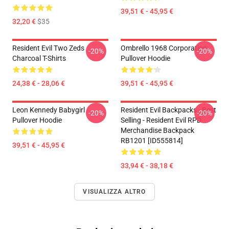
39,51 € - 45,95 €
32,20 €
$35
Resident Evil Two Zeds
Ombrello 1968 Corporation
-20%
-20%
Charcoal T-Shirts
Pullover Hoodie
24,38 € - 28,06 €
39,51 € - 45,95 €
Leon Kennedy Babygirl
Resident Evil Backpacks - Best
-20%
-20%
Pullover Hoodie
Selling - Resident Evil RPD
Merchandise Backpack
RB1201 [ID555814]
39,51 € - 45,95 €
33,94 € - 38,18 €
VISUALIZZA ALTRO