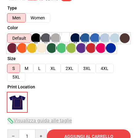
Type
Men
Women
Color
Default
Size
S
M
L
XL
2XL
3XL
4XL
5XL
Print Location
Visualizza guida alle taglie
Quantity
AGGIUNGI AL CARRELLO