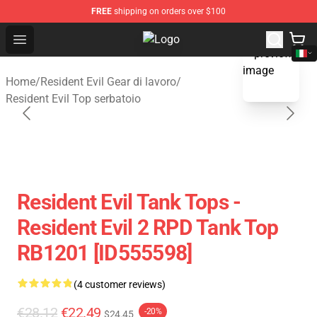
FREE
shipping on orders over $100
Open menu
Resident Evil Shop - Official Resid
blank template
Home
/
Resident Evil Gear di lavoro
/
Resident Evil Top serbatoio
Resident Evil Tank Tops -
Resident Evil 2 RPD Tank Top
RB1201 [ID555598]
(4 customer reviews)
€28.12
€22.49
-20%
$24.45