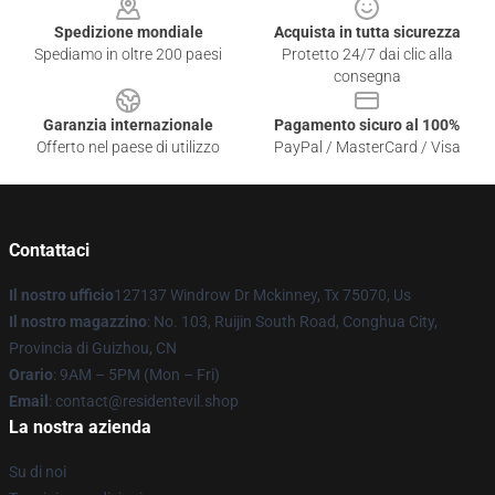
Spedizione mondiale
Acquista in tutta sicurezza
Spediamo in oltre 200 paesi
Protetto 24/7 dai clic alla
consegna
Garanzia internazionale
Pagamento sicuro al 100%
Offerto nel paese di utilizzo
PayPal / MasterCard / Visa
Contattaci
Il nostro ufficio
127137 Windrow Dr Mckinney, Tx 75070, Us
Il nostro magazzino
: No. 103, Ruijin South Road, Conghua City,
Provincia di Guizhou, CN
Orario
: 9AM – 5PM (Mon – Fri)
Email
: contact@residentevil.shop
La nostra azienda
Su di noi