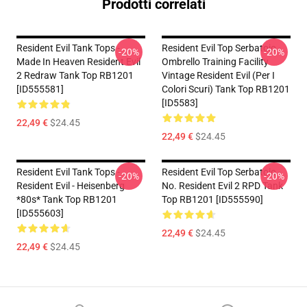
Prodotti correlati
Resident Evil Tank Tops -
Resident Evil Top Serbatoio -
-20%
-20%
Made In Heaven Resident Evil
Ombrello Training Facility
2 Redraw Tank Top RB1201
Vintage Resident Evil (per I
[ID555581]
Colori Scuri) Tank Top RB1201
[ID5583]
22,49 €
$24.45
22,49 €
$24.45
Resident Evil Tank Tops -
Resident Evil Top Serbatoio -
-20%
-20%
Resident Evil - Heisenberg
No. Resident Evil 2 RPD Tank
*80s* Tank Top RB1201
Top RB1201 [ID555590]
[ID555603]
22,49 €
$24.45
22,49 €
$24.45
Footer