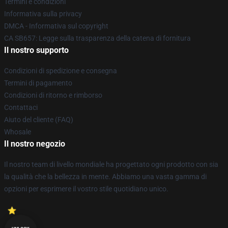
Termini e condizioni
Informativa sulla privacy
DMCA - Informativa sul copyright
CA SB657: Legge sulla trasparenza della catena di fornitura
Il nostro supporto
Condizioni di spedizione e consegna
Termini di pagamento
Condizioni di ritorno e rimborso
Contattaci
Aiuto del cliente (FAQ)
Whosale
Il nostro negozio
Il nostro team di livello mondiale ha progettato ogni prodotto con sia
la qualità che la bellezza in mente. Abbiamo una vasta gamma di
opzioni per esprimere il vostro stile quotidiano unico.