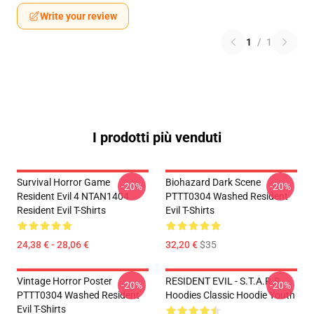
Write your review
1
/
1
I prodotti più venduti
Survival Horror Game
Biohazard Dark Scene
-20%
-20%
Resident Evil 4 NTAN1404
PTTT0304 Washed Resident
Resident Evil T-Shirts
Evil T-Shirts
24,38 € - 28,06 €
32,20 €
$35
Vintage Horror Poster
RESIDENT EVIL - S.T.A.R.S
-20%
-20%
PTTT0304 Washed Resident
Hoodies Classic Hoodie Youth
Evil T-Shirts