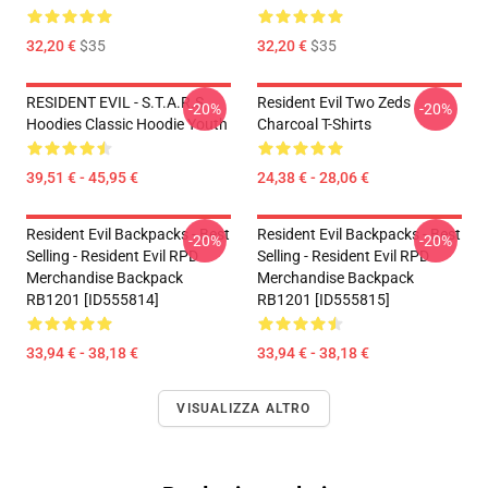
32,20 €
$35
32,20 €
$35
RESIDENT EVIL - S.T.A.R.S
Resident Evil Two Zeds
-20%
-20%
Hoodies Classic Hoodie Youth
Charcoal T-Shirts
39,51 € - 45,95 €
24,38 € - 28,06 €
Resident Evil Backpacks - Best
Resident Evil Backpacks - Best
-20%
-20%
Selling - Resident Evil RPD
Selling - Resident Evil RPD
Merchandise Backpack
Merchandise Backpack
RB1201 [ID555814]
RB1201 [ID555815]
33,94 € - 38,18 €
33,94 € - 38,18 €
VISUALIZZA ALTRO