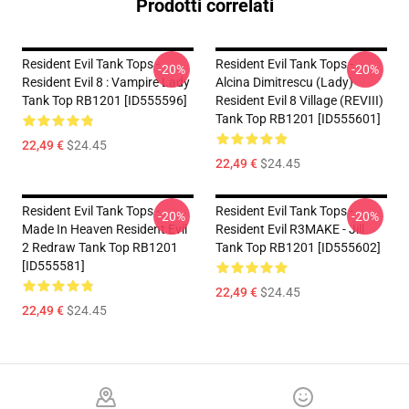
Prodotti correlati
Resident Evil Tank Tops -
Resident Evil Tank Tops -
-20%
-20%
Resident Evil 8 : Vampire Lady
Alcina Dimitrescu (Lady)
Tank Top RB1201 [ID555596]
Resident Evil 8 Village (REVIII)
Tank Top RB1201 [ID555601]
22,49 €
$24.45
22,49 €
$24.45
Resident Evil Tank Tops -
Resident Evil Tank Tops -
-20%
-20%
Made In Heaven Resident Evil
Resident Evil R3MAKE - Jill
2 Redraw Tank Top RB1201
Tank Top RB1201 [ID555602]
[ID555581]
22,49 €
$24.45
22,49 €
$24.45
Footer