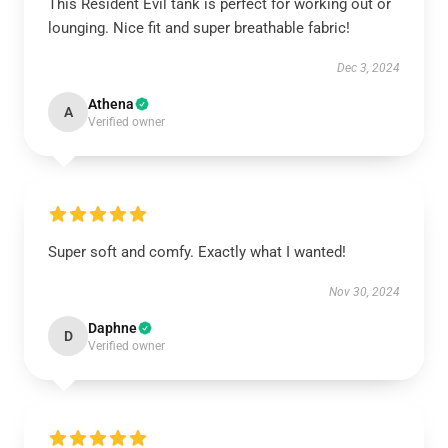
This Resident Evil tank is perfect for working out or
lounging. Nice fit and super breathable fabric!
Dec 3, 2024
Athena
A
Verified owner
Super soft and comfy. Exactly what I wanted!
Nov 30, 2024
Daphne
D
Verified owner