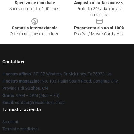
Spedizione mondiale
Acquista in tutta sicurezza
Spediamo in oltre 200 paesi
Protetto 24/7 dai clic alla
consegna
Garanzia internazionale
Pagamento sicuro al 100%
Offerto nel paese di utilizzo
PayPal / MasterCard / Visa
Contattaci
Il nostro ufficio
127137 Windrow Dr Mckinney, Tx 75070, Us
Il nostro magazzino
: No. 103, Ruijin South Road, Conghua City,
Provincia di Guizhou, CN
Orario
: 9AM – 5PM (Mon – Fri)
Email
: contact@residentevil.shop
La nostra azienda
Su di noi
Termini e condizioni