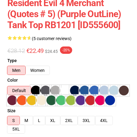
Resident Evil 4 Merchant
(Quotes # 5) (Purple OutLine)
Tank Top RB1201 [ID555600]
(5 customer reviews)
€28.12
€22.49
-20%
$24.45
Type
Men
Women
Color
Default
Size
S
M
L
XL
2XL
3XL
4XL
5XL